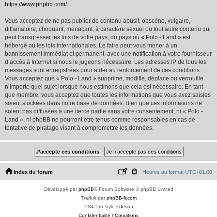
https://www.phpbb.com/
.
Vous acceptez de ne pas publier de contenu abusif, obscène, vulgaire,
diffamatoire, choquant, menaçant, à caractère sexuel ou tout autre contenu qui
peut transgresser les lois de votre pays, du pays où « Polo - Land » est
hébergé ou les lois internationales. Le faire peut vous mener à un
bannissement immédiat et permanent, avec une notification à votre fournisseur
d’accès à Internet si nous le jugeons nécessaire. Les adresses IP de tous les
messages sont enregistrées pour aider au renforcement de ces conditions.
Vous acceptez que « Polo - Land » supprime, modifie, déplace ou verrouille
n’importe quel sujet lorsque nous estimons que cela est nécessaire. En tant
que membre, vous acceptez que toutes les informations que vous avez saisies
soient stockées dans notre base de données. Bien que ces informations ne
soient pas diffusées à une tierce partie sans votre consentement, ni « Polo -
Land », ni phpBB ne pourront être tenus comme responsables en cas de
tentative de piratage visant à compromettre les données.
Index du forum
Heures au format
UTC+01:00
Développé par
phpBB
® Forum Software © phpBB Limited
Traduit par
phpBB-fr.com
PS4 Pro style ©
Jester
Confidentialité
|
Conditions