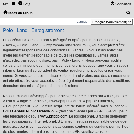
Site
FAQ
Connexion
R
Index du forum
e
Langue :
c
Polo - Land - Enregistrement
h
En accédant à « Polo - Land » (désigné ci-après par « nous », « notre »,
e
« nos », « Polo - Land », « https://polo-land.fr/forum »), vous acceptez d’être
r
légalement responsable des conditions suivantes. Si vous n’acceptez pas
d’être légalement responsable de toutes les conditions suivantes, alors
c
n’accédez pas et/ou n’utilisez pas « Polo - Land ». Nous pouvons modifier
h
celles-ci à n’importe quel moment et nous ferons tout pour que vous en soyez
e
informé, bien qu’il soit prudent de vérifier régulièrement celles-ci par vous-
même. Si vous continuez d’utiliser « Polo - Land » alors que des changements
r
ont été effectués, vous acceptez d’être légalement responsable des conditions
découlant des mises à jour et/ou modifications.
Nos forums sont développés par phpBB (désigné ci-après par « ils », « eux »,
« leur », « logiciel phpBB », « www.phpbb.com », « phpBB Limited »,
« Équipes phpBB ») qui est un script libre de forum, déclaré sous la licence «
GNU General Public License v2
» (désigné ci-après par « GPL ») et qui peut
être téléchargé depuis
www.phpbb.com
. Le logiciel phpBB facilite seulement
les discussions sur Internet. phpBB Limited n’est pas responsable de ce que
nous acceptons ou n’acceptons pas comme contenu ou conduite permis. Pour
de plus amples informations au sujet de phpBB, veuillez consulter :