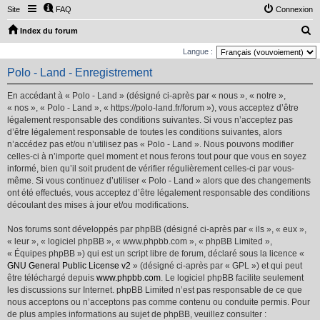
Site
FAQ
Connexion
R
Index du forum
e
Langue :
c
Polo - Land - Enregistrement
h
En accédant à « Polo - Land » (désigné ci-après par « nous », « notre »,
e
« nos », « Polo - Land », « https://polo-land.fr/forum »), vous acceptez d’être
r
légalement responsable des conditions suivantes. Si vous n’acceptez pas
d’être légalement responsable de toutes les conditions suivantes, alors
c
n’accédez pas et/ou n’utilisez pas « Polo - Land ». Nous pouvons modifier
h
celles-ci à n’importe quel moment et nous ferons tout pour que vous en soyez
e
informé, bien qu’il soit prudent de vérifier régulièrement celles-ci par vous-
même. Si vous continuez d’utiliser « Polo - Land » alors que des changements
r
ont été effectués, vous acceptez d’être légalement responsable des conditions
découlant des mises à jour et/ou modifications.
Nos forums sont développés par phpBB (désigné ci-après par « ils », « eux »,
« leur », « logiciel phpBB », « www.phpbb.com », « phpBB Limited »,
« Équipes phpBB ») qui est un script libre de forum, déclaré sous la licence «
GNU General Public License v2
» (désigné ci-après par « GPL ») et qui peut
être téléchargé depuis
www.phpbb.com
. Le logiciel phpBB facilite seulement
les discussions sur Internet. phpBB Limited n’est pas responsable de ce que
nous acceptons ou n’acceptons pas comme contenu ou conduite permis. Pour
de plus amples informations au sujet de phpBB, veuillez consulter :