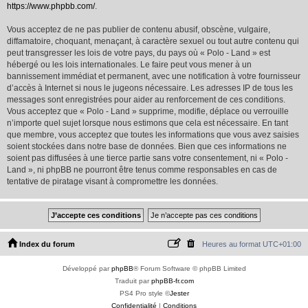
https://www.phpbb.com/
.
Vous acceptez de ne pas publier de contenu abusif, obscène, vulgaire,
diffamatoire, choquant, menaçant, à caractère sexuel ou tout autre contenu qui
peut transgresser les lois de votre pays, du pays où « Polo - Land » est
hébergé ou les lois internationales. Le faire peut vous mener à un
bannissement immédiat et permanent, avec une notification à votre fournisseur
d’accès à Internet si nous le jugeons nécessaire. Les adresses IP de tous les
messages sont enregistrées pour aider au renforcement de ces conditions.
Vous acceptez que « Polo - Land » supprime, modifie, déplace ou verrouille
n’importe quel sujet lorsque nous estimons que cela est nécessaire. En tant
que membre, vous acceptez que toutes les informations que vous avez saisies
soient stockées dans notre base de données. Bien que ces informations ne
soient pas diffusées à une tierce partie sans votre consentement, ni « Polo -
Land », ni phpBB ne pourront être tenus comme responsables en cas de
tentative de piratage visant à compromettre les données.
Index du forum
Heures au format
UTC+01:00
Développé par
phpBB
® Forum Software © phpBB Limited
Traduit par
phpBB-fr.com
PS4 Pro style ©
Jester
Confidentialité
|
Conditions