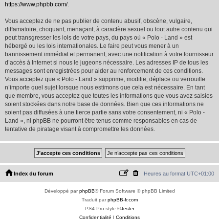
https://www.phpbb.com/
.
Vous acceptez de ne pas publier de contenu abusif, obscène, vulgaire,
diffamatoire, choquant, menaçant, à caractère sexuel ou tout autre contenu qui
peut transgresser les lois de votre pays, du pays où « Polo - Land » est
hébergé ou les lois internationales. Le faire peut vous mener à un
bannissement immédiat et permanent, avec une notification à votre fournisseur
d’accès à Internet si nous le jugeons nécessaire. Les adresses IP de tous les
messages sont enregistrées pour aider au renforcement de ces conditions.
Vous acceptez que « Polo - Land » supprime, modifie, déplace ou verrouille
n’importe quel sujet lorsque nous estimons que cela est nécessaire. En tant
que membre, vous acceptez que toutes les informations que vous avez saisies
soient stockées dans notre base de données. Bien que ces informations ne
soient pas diffusées à une tierce partie sans votre consentement, ni « Polo -
Land », ni phpBB ne pourront être tenus comme responsables en cas de
tentative de piratage visant à compromettre les données.
Index du forum
Heures au format
UTC+01:00
Développé par
phpBB
® Forum Software © phpBB Limited
Traduit par
phpBB-fr.com
PS4 Pro style ©
Jester
Confidentialité
|
Conditions