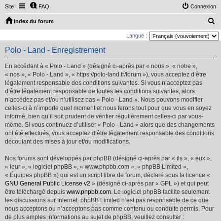
Site
FAQ
Connexion
R
Index du forum
e
Langue :
c
Polo - Land - Enregistrement
h
En accédant à « Polo - Land » (désigné ci-après par « nous », « notre »,
e
« nos », « Polo - Land », « https://polo-land.fr/forum »), vous acceptez d’être
r
légalement responsable des conditions suivantes. Si vous n’acceptez pas
d’être légalement responsable de toutes les conditions suivantes, alors
c
n’accédez pas et/ou n’utilisez pas « Polo - Land ». Nous pouvons modifier
h
celles-ci à n’importe quel moment et nous ferons tout pour que vous en soyez
e
informé, bien qu’il soit prudent de vérifier régulièrement celles-ci par vous-
même. Si vous continuez d’utiliser « Polo - Land » alors que des changements
r
ont été effectués, vous acceptez d’être légalement responsable des conditions
découlant des mises à jour et/ou modifications.
Nos forums sont développés par phpBB (désigné ci-après par « ils », « eux »,
« leur », « logiciel phpBB », « www.phpbb.com », « phpBB Limited »,
« Équipes phpBB ») qui est un script libre de forum, déclaré sous la licence «
GNU General Public License v2
» (désigné ci-après par « GPL ») et qui peut
être téléchargé depuis
www.phpbb.com
. Le logiciel phpBB facilite seulement
les discussions sur Internet. phpBB Limited n’est pas responsable de ce que
nous acceptons ou n’acceptons pas comme contenu ou conduite permis. Pour
de plus amples informations au sujet de phpBB, veuillez consulter :