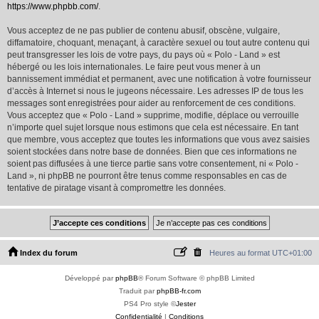
https://www.phpbb.com/
.
Vous acceptez de ne pas publier de contenu abusif, obscène, vulgaire,
diffamatoire, choquant, menaçant, à caractère sexuel ou tout autre contenu qui
peut transgresser les lois de votre pays, du pays où « Polo - Land » est
hébergé ou les lois internationales. Le faire peut vous mener à un
bannissement immédiat et permanent, avec une notification à votre fournisseur
d’accès à Internet si nous le jugeons nécessaire. Les adresses IP de tous les
messages sont enregistrées pour aider au renforcement de ces conditions.
Vous acceptez que « Polo - Land » supprime, modifie, déplace ou verrouille
n’importe quel sujet lorsque nous estimons que cela est nécessaire. En tant
que membre, vous acceptez que toutes les informations que vous avez saisies
soient stockées dans notre base de données. Bien que ces informations ne
soient pas diffusées à une tierce partie sans votre consentement, ni « Polo -
Land », ni phpBB ne pourront être tenus comme responsables en cas de
tentative de piratage visant à compromettre les données.
Index du forum
Heures au format
UTC+01:00
Développé par
phpBB
® Forum Software © phpBB Limited
Traduit par
phpBB-fr.com
PS4 Pro style ©
Jester
Confidentialité
|
Conditions