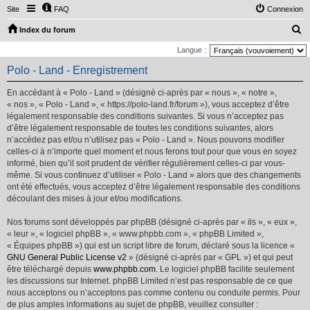
Site
FAQ
Connexion
R
Index du forum
e
Langue :
c
Polo - Land - Enregistrement
h
En accédant à « Polo - Land » (désigné ci-après par « nous », « notre »,
e
« nos », « Polo - Land », « https://polo-land.fr/forum »), vous acceptez d’être
r
légalement responsable des conditions suivantes. Si vous n’acceptez pas
d’être légalement responsable de toutes les conditions suivantes, alors
c
n’accédez pas et/ou n’utilisez pas « Polo - Land ». Nous pouvons modifier
h
celles-ci à n’importe quel moment et nous ferons tout pour que vous en soyez
e
informé, bien qu’il soit prudent de vérifier régulièrement celles-ci par vous-
même. Si vous continuez d’utiliser « Polo - Land » alors que des changements
r
ont été effectués, vous acceptez d’être légalement responsable des conditions
découlant des mises à jour et/ou modifications.
Nos forums sont développés par phpBB (désigné ci-après par « ils », « eux »,
« leur », « logiciel phpBB », « www.phpbb.com », « phpBB Limited »,
« Équipes phpBB ») qui est un script libre de forum, déclaré sous la licence «
GNU General Public License v2
» (désigné ci-après par « GPL ») et qui peut
être téléchargé depuis
www.phpbb.com
. Le logiciel phpBB facilite seulement
les discussions sur Internet. phpBB Limited n’est pas responsable de ce que
nous acceptons ou n’acceptons pas comme contenu ou conduite permis. Pour
de plus amples informations au sujet de phpBB, veuillez consulter :