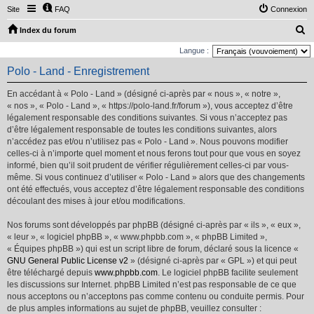
Site
FAQ
Connexion
R
Index du forum
e
Langue :
c
Polo - Land - Enregistrement
h
En accédant à « Polo - Land » (désigné ci-après par « nous », « notre »,
e
« nos », « Polo - Land », « https://polo-land.fr/forum »), vous acceptez d’être
r
légalement responsable des conditions suivantes. Si vous n’acceptez pas
d’être légalement responsable de toutes les conditions suivantes, alors
c
n’accédez pas et/ou n’utilisez pas « Polo - Land ». Nous pouvons modifier
h
celles-ci à n’importe quel moment et nous ferons tout pour que vous en soyez
e
informé, bien qu’il soit prudent de vérifier régulièrement celles-ci par vous-
même. Si vous continuez d’utiliser « Polo - Land » alors que des changements
r
ont été effectués, vous acceptez d’être légalement responsable des conditions
découlant des mises à jour et/ou modifications.
Nos forums sont développés par phpBB (désigné ci-après par « ils », « eux »,
« leur », « logiciel phpBB », « www.phpbb.com », « phpBB Limited »,
« Équipes phpBB ») qui est un script libre de forum, déclaré sous la licence «
GNU General Public License v2
» (désigné ci-après par « GPL ») et qui peut
être téléchargé depuis
www.phpbb.com
. Le logiciel phpBB facilite seulement
les discussions sur Internet. phpBB Limited n’est pas responsable de ce que
nous acceptons ou n’acceptons pas comme contenu ou conduite permis. Pour
de plus amples informations au sujet de phpBB, veuillez consulter :