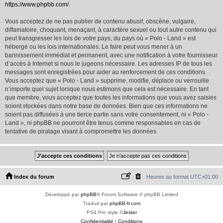
https://www.phpbb.com/
.
Vous acceptez de ne pas publier de contenu abusif, obscène, vulgaire,
diffamatoire, choquant, menaçant, à caractère sexuel ou tout autre contenu qui
peut transgresser les lois de votre pays, du pays où « Polo - Land » est
hébergé ou les lois internationales. Le faire peut vous mener à un
bannissement immédiat et permanent, avec une notification à votre fournisseur
d’accès à Internet si nous le jugeons nécessaire. Les adresses IP de tous les
messages sont enregistrées pour aider au renforcement de ces conditions.
Vous acceptez que « Polo - Land » supprime, modifie, déplace ou verrouille
n’importe quel sujet lorsque nous estimons que cela est nécessaire. En tant
que membre, vous acceptez que toutes les informations que vous avez saisies
soient stockées dans notre base de données. Bien que ces informations ne
soient pas diffusées à une tierce partie sans votre consentement, ni « Polo -
Land », ni phpBB ne pourront être tenus comme responsables en cas de
tentative de piratage visant à compromettre les données.
Index du forum
Heures au format
UTC+01:00
Développé par
phpBB
® Forum Software © phpBB Limited
Traduit par
phpBB-fr.com
PS4 Pro style ©
Jester
Confidentialité
|
Conditions