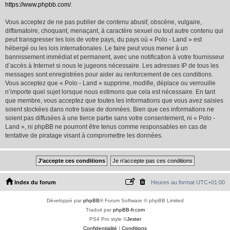
https://www.phpbb.com/
.
Vous acceptez de ne pas publier de contenu abusif, obscène, vulgaire,
diffamatoire, choquant, menaçant, à caractère sexuel ou tout autre contenu qui
peut transgresser les lois de votre pays, du pays où « Polo - Land » est
hébergé ou les lois internationales. Le faire peut vous mener à un
bannissement immédiat et permanent, avec une notification à votre fournisseur
d’accès à Internet si nous le jugeons nécessaire. Les adresses IP de tous les
messages sont enregistrées pour aider au renforcement de ces conditions.
Vous acceptez que « Polo - Land » supprime, modifie, déplace ou verrouille
n’importe quel sujet lorsque nous estimons que cela est nécessaire. En tant
que membre, vous acceptez que toutes les informations que vous avez saisies
soient stockées dans notre base de données. Bien que ces informations ne
soient pas diffusées à une tierce partie sans votre consentement, ni « Polo -
Land », ni phpBB ne pourront être tenus comme responsables en cas de
tentative de piratage visant à compromettre les données.
Index du forum
Heures au format
UTC+01:00
Développé par
phpBB
® Forum Software © phpBB Limited
Traduit par
phpBB-fr.com
PS4 Pro style ©
Jester
Confidentialité
|
Conditions