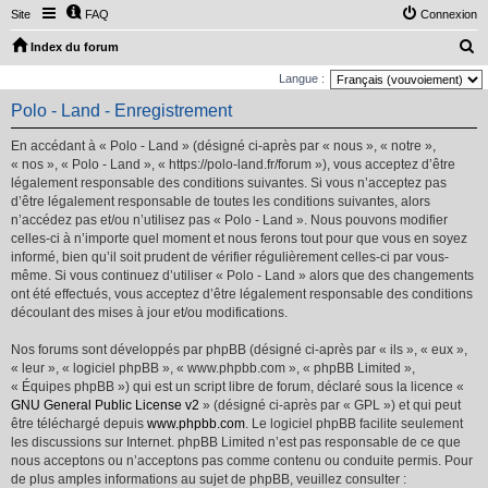
Site
FAQ
Connexion
R
Index du forum
e
Langue :
c
Polo - Land - Enregistrement
h
En accédant à « Polo - Land » (désigné ci-après par « nous », « notre »,
e
« nos », « Polo - Land », « https://polo-land.fr/forum »), vous acceptez d’être
r
légalement responsable des conditions suivantes. Si vous n’acceptez pas
d’être légalement responsable de toutes les conditions suivantes, alors
c
n’accédez pas et/ou n’utilisez pas « Polo - Land ». Nous pouvons modifier
h
celles-ci à n’importe quel moment et nous ferons tout pour que vous en soyez
e
informé, bien qu’il soit prudent de vérifier régulièrement celles-ci par vous-
même. Si vous continuez d’utiliser « Polo - Land » alors que des changements
r
ont été effectués, vous acceptez d’être légalement responsable des conditions
découlant des mises à jour et/ou modifications.
Nos forums sont développés par phpBB (désigné ci-après par « ils », « eux »,
« leur », « logiciel phpBB », « www.phpbb.com », « phpBB Limited »,
« Équipes phpBB ») qui est un script libre de forum, déclaré sous la licence «
GNU General Public License v2
» (désigné ci-après par « GPL ») et qui peut
être téléchargé depuis
www.phpbb.com
. Le logiciel phpBB facilite seulement
les discussions sur Internet. phpBB Limited n’est pas responsable de ce que
nous acceptons ou n’acceptons pas comme contenu ou conduite permis. Pour
de plus amples informations au sujet de phpBB, veuillez consulter :