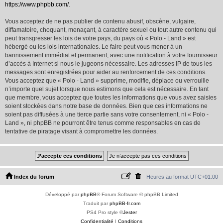
https://www.phpbb.com/
.
Vous acceptez de ne pas publier de contenu abusif, obscène, vulgaire,
diffamatoire, choquant, menaçant, à caractère sexuel ou tout autre contenu qui
peut transgresser les lois de votre pays, du pays où « Polo - Land » est
hébergé ou les lois internationales. Le faire peut vous mener à un
bannissement immédiat et permanent, avec une notification à votre fournisseur
d’accès à Internet si nous le jugeons nécessaire. Les adresses IP de tous les
messages sont enregistrées pour aider au renforcement de ces conditions.
Vous acceptez que « Polo - Land » supprime, modifie, déplace ou verrouille
n’importe quel sujet lorsque nous estimons que cela est nécessaire. En tant
que membre, vous acceptez que toutes les informations que vous avez saisies
soient stockées dans notre base de données. Bien que ces informations ne
soient pas diffusées à une tierce partie sans votre consentement, ni « Polo -
Land », ni phpBB ne pourront être tenus comme responsables en cas de
tentative de piratage visant à compromettre les données.
Index du forum
Heures au format
UTC+01:00
Développé par
phpBB
® Forum Software © phpBB Limited
Traduit par
phpBB-fr.com
PS4 Pro style ©
Jester
Confidentialité
|
Conditions