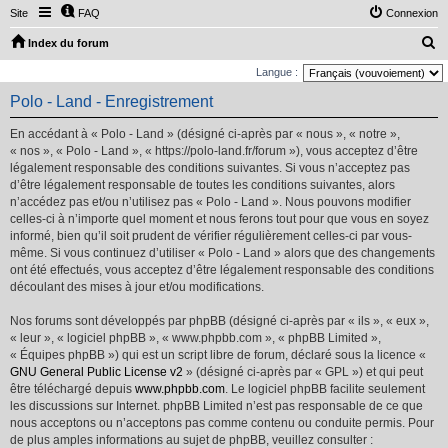
Site
FAQ
Connexion
R
Index du forum
e
Langue :
c
Polo - Land - Enregistrement
h
En accédant à « Polo - Land » (désigné ci-après par « nous », « notre »,
e
« nos », « Polo - Land », « https://polo-land.fr/forum »), vous acceptez d’être
r
légalement responsable des conditions suivantes. Si vous n’acceptez pas
d’être légalement responsable de toutes les conditions suivantes, alors
c
n’accédez pas et/ou n’utilisez pas « Polo - Land ». Nous pouvons modifier
h
celles-ci à n’importe quel moment et nous ferons tout pour que vous en soyez
e
informé, bien qu’il soit prudent de vérifier régulièrement celles-ci par vous-
même. Si vous continuez d’utiliser « Polo - Land » alors que des changements
r
ont été effectués, vous acceptez d’être légalement responsable des conditions
découlant des mises à jour et/ou modifications.
Nos forums sont développés par phpBB (désigné ci-après par « ils », « eux »,
« leur », « logiciel phpBB », « www.phpbb.com », « phpBB Limited »,
« Équipes phpBB ») qui est un script libre de forum, déclaré sous la licence «
GNU General Public License v2
» (désigné ci-après par « GPL ») et qui peut
être téléchargé depuis
www.phpbb.com
. Le logiciel phpBB facilite seulement
les discussions sur Internet. phpBB Limited n’est pas responsable de ce que
nous acceptons ou n’acceptons pas comme contenu ou conduite permis. Pour
de plus amples informations au sujet de phpBB, veuillez consulter :