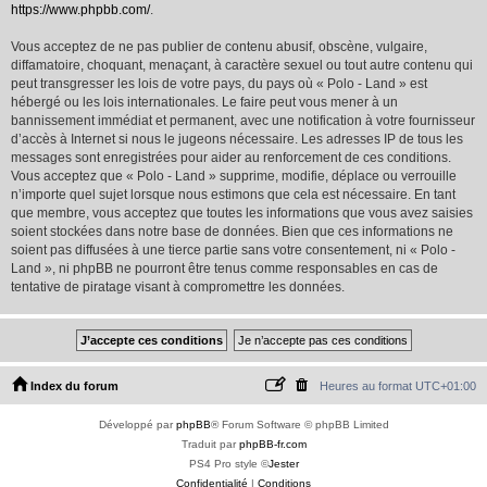
https://www.phpbb.com/
.
Vous acceptez de ne pas publier de contenu abusif, obscène, vulgaire,
diffamatoire, choquant, menaçant, à caractère sexuel ou tout autre contenu qui
peut transgresser les lois de votre pays, du pays où « Polo - Land » est
hébergé ou les lois internationales. Le faire peut vous mener à un
bannissement immédiat et permanent, avec une notification à votre fournisseur
d’accès à Internet si nous le jugeons nécessaire. Les adresses IP de tous les
messages sont enregistrées pour aider au renforcement de ces conditions.
Vous acceptez que « Polo - Land » supprime, modifie, déplace ou verrouille
n’importe quel sujet lorsque nous estimons que cela est nécessaire. En tant
que membre, vous acceptez que toutes les informations que vous avez saisies
soient stockées dans notre base de données. Bien que ces informations ne
soient pas diffusées à une tierce partie sans votre consentement, ni « Polo -
Land », ni phpBB ne pourront être tenus comme responsables en cas de
tentative de piratage visant à compromettre les données.
Index du forum
Heures au format
UTC+01:00
Développé par
phpBB
® Forum Software © phpBB Limited
Traduit par
phpBB-fr.com
PS4 Pro style ©
Jester
Confidentialité
|
Conditions