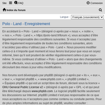
Site
FAQ
Connexion
R
Index du forum
e
Langue :
c
Polo - Land - Enregistrement
h
En accédant à « Polo - Land » (désigné ci-après par « nous », « notre »,
e
« nos », « Polo - Land », « https://polo-land.fr/forum »), vous acceptez d’être
r
légalement responsable des conditions suivantes. Si vous n’acceptez pas
d’être légalement responsable de toutes les conditions suivantes, alors
c
n’accédez pas et/ou n’utilisez pas « Polo - Land ». Nous pouvons modifier
h
celles-ci à n’importe quel moment et nous ferons tout pour que vous en soyez
e
informé, bien qu’il soit prudent de vérifier régulièrement celles-ci par vous-
même. Si vous continuez d’utiliser « Polo - Land » alors que des changements
r
ont été effectués, vous acceptez d’être légalement responsable des conditions
découlant des mises à jour et/ou modifications.
Nos forums sont développés par phpBB (désigné ci-après par « ils », « eux »,
« leur », « logiciel phpBB », « www.phpbb.com », « phpBB Limited »,
« Équipes phpBB ») qui est un script libre de forum, déclaré sous la licence «
GNU General Public License v2
» (désigné ci-après par « GPL ») et qui peut
être téléchargé depuis
www.phpbb.com
. Le logiciel phpBB facilite seulement
les discussions sur Internet. phpBB Limited n’est pas responsable de ce que
nous acceptons ou n’acceptons pas comme contenu ou conduite permis. Pour
de plus amples informations au sujet de phpBB, veuillez consulter :