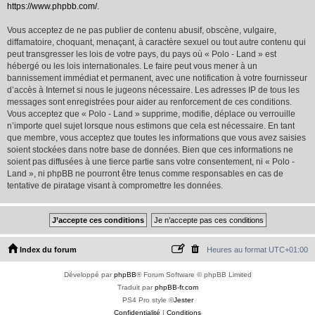
https://www.phpbb.com/
.
Vous acceptez de ne pas publier de contenu abusif, obscène, vulgaire,
diffamatoire, choquant, menaçant, à caractère sexuel ou tout autre contenu qui
peut transgresser les lois de votre pays, du pays où « Polo - Land » est
hébergé ou les lois internationales. Le faire peut vous mener à un
bannissement immédiat et permanent, avec une notification à votre fournisseur
d’accès à Internet si nous le jugeons nécessaire. Les adresses IP de tous les
messages sont enregistrées pour aider au renforcement de ces conditions.
Vous acceptez que « Polo - Land » supprime, modifie, déplace ou verrouille
n’importe quel sujet lorsque nous estimons que cela est nécessaire. En tant
que membre, vous acceptez que toutes les informations que vous avez saisies
soient stockées dans notre base de données. Bien que ces informations ne
soient pas diffusées à une tierce partie sans votre consentement, ni « Polo -
Land », ni phpBB ne pourront être tenus comme responsables en cas de
tentative de piratage visant à compromettre les données.
Index du forum
Heures au format
UTC+01:00
Développé par
phpBB
® Forum Software © phpBB Limited
Traduit par
phpBB-fr.com
PS4 Pro style ©
Jester
Confidentialité
|
Conditions