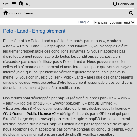
Site
FAQ
Connexion
R
Index du forum
e
Langue :
c
Polo - Land - Enregistrement
h
En accédant à « Polo - Land » (désigné ci-après par « nous », « notre »,
e
« nos », « Polo - Land », « https://polo-land.fr/forum »), vous acceptez d’être
r
légalement responsable des conditions suivantes. Si vous n’acceptez pas
d’être légalement responsable de toutes les conditions suivantes, alors
c
n’accédez pas et/ou n’utilisez pas « Polo - Land ». Nous pouvons modifier
h
celles-ci à n’importe quel moment et nous ferons tout pour que vous en soyez
e
informé, bien qu’il soit prudent de vérifier régulièrement celles-ci par vous-
même. Si vous continuez d’utiliser « Polo - Land » alors que des changements
r
ont été effectués, vous acceptez d’être légalement responsable des conditions
découlant des mises à jour et/ou modifications.
Nos forums sont développés par phpBB (désigné ci-après par « ils », « eux »,
« leur », « logiciel phpBB », « www.phpbb.com », « phpBB Limited »,
« Équipes phpBB ») qui est un script libre de forum, déclaré sous la licence «
GNU General Public License v2
» (désigné ci-après par « GPL ») et qui peut
être téléchargé depuis
www.phpbb.com
. Le logiciel phpBB facilite seulement
les discussions sur Internet. phpBB Limited n’est pas responsable de ce que
nous acceptons ou n’acceptons pas comme contenu ou conduite permis. Pour
de plus amples informations au sujet de phpBB, veuillez consulter :