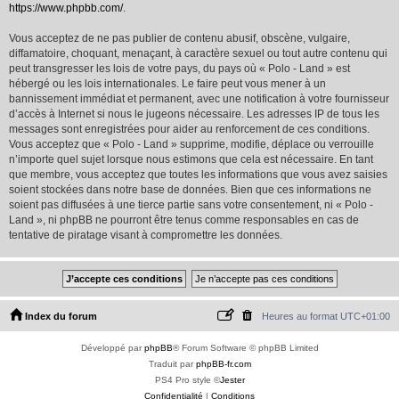
https://www.phpbb.com/
.
Vous acceptez de ne pas publier de contenu abusif, obscène, vulgaire,
diffamatoire, choquant, menaçant, à caractère sexuel ou tout autre contenu qui
peut transgresser les lois de votre pays, du pays où « Polo - Land » est
hébergé ou les lois internationales. Le faire peut vous mener à un
bannissement immédiat et permanent, avec une notification à votre fournisseur
d’accès à Internet si nous le jugeons nécessaire. Les adresses IP de tous les
messages sont enregistrées pour aider au renforcement de ces conditions.
Vous acceptez que « Polo - Land » supprime, modifie, déplace ou verrouille
n’importe quel sujet lorsque nous estimons que cela est nécessaire. En tant
que membre, vous acceptez que toutes les informations que vous avez saisies
soient stockées dans notre base de données. Bien que ces informations ne
soient pas diffusées à une tierce partie sans votre consentement, ni « Polo -
Land », ni phpBB ne pourront être tenus comme responsables en cas de
tentative de piratage visant à compromettre les données.
Index du forum
Heures au format
UTC+01:00
Développé par
phpBB
® Forum Software © phpBB Limited
Traduit par
phpBB-fr.com
PS4 Pro style ©
Jester
Confidentialité
|
Conditions