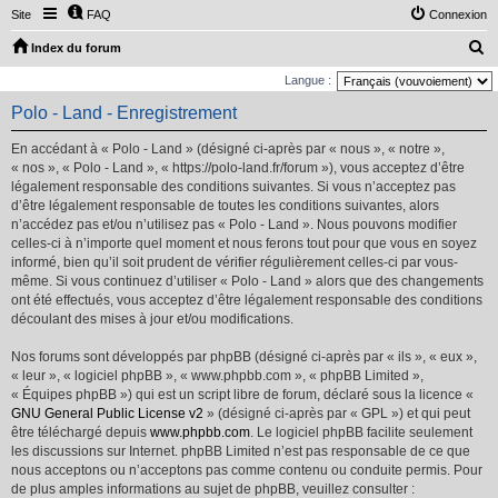
Site
FAQ
Connexion
R
Index du forum
e
Langue :
c
Polo - Land - Enregistrement
h
En accédant à « Polo - Land » (désigné ci-après par « nous », « notre »,
e
« nos », « Polo - Land », « https://polo-land.fr/forum »), vous acceptez d’être
r
légalement responsable des conditions suivantes. Si vous n’acceptez pas
d’être légalement responsable de toutes les conditions suivantes, alors
c
n’accédez pas et/ou n’utilisez pas « Polo - Land ». Nous pouvons modifier
h
celles-ci à n’importe quel moment et nous ferons tout pour que vous en soyez
e
informé, bien qu’il soit prudent de vérifier régulièrement celles-ci par vous-
même. Si vous continuez d’utiliser « Polo - Land » alors que des changements
r
ont été effectués, vous acceptez d’être légalement responsable des conditions
découlant des mises à jour et/ou modifications.
Nos forums sont développés par phpBB (désigné ci-après par « ils », « eux »,
« leur », « logiciel phpBB », « www.phpbb.com », « phpBB Limited »,
« Équipes phpBB ») qui est un script libre de forum, déclaré sous la licence «
GNU General Public License v2
» (désigné ci-après par « GPL ») et qui peut
être téléchargé depuis
www.phpbb.com
. Le logiciel phpBB facilite seulement
les discussions sur Internet. phpBB Limited n’est pas responsable de ce que
nous acceptons ou n’acceptons pas comme contenu ou conduite permis. Pour
de plus amples informations au sujet de phpBB, veuillez consulter :