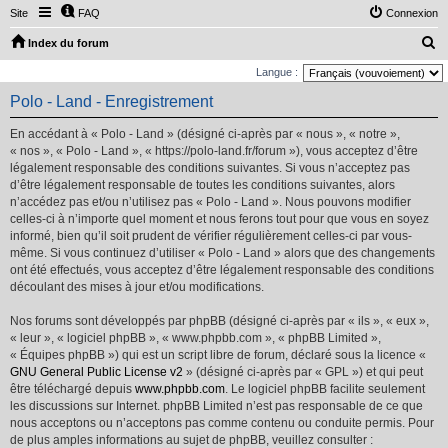
Site
FAQ
Connexion
R
Index du forum
e
Langue :
c
Polo - Land - Enregistrement
h
En accédant à « Polo - Land » (désigné ci-après par « nous », « notre »,
e
« nos », « Polo - Land », « https://polo-land.fr/forum »), vous acceptez d’être
r
légalement responsable des conditions suivantes. Si vous n’acceptez pas
d’être légalement responsable de toutes les conditions suivantes, alors
c
n’accédez pas et/ou n’utilisez pas « Polo - Land ». Nous pouvons modifier
h
celles-ci à n’importe quel moment et nous ferons tout pour que vous en soyez
e
informé, bien qu’il soit prudent de vérifier régulièrement celles-ci par vous-
même. Si vous continuez d’utiliser « Polo - Land » alors que des changements
r
ont été effectués, vous acceptez d’être légalement responsable des conditions
découlant des mises à jour et/ou modifications.
Nos forums sont développés par phpBB (désigné ci-après par « ils », « eux »,
« leur », « logiciel phpBB », « www.phpbb.com », « phpBB Limited »,
« Équipes phpBB ») qui est un script libre de forum, déclaré sous la licence «
GNU General Public License v2
» (désigné ci-après par « GPL ») et qui peut
être téléchargé depuis
www.phpbb.com
. Le logiciel phpBB facilite seulement
les discussions sur Internet. phpBB Limited n’est pas responsable de ce que
nous acceptons ou n’acceptons pas comme contenu ou conduite permis. Pour
de plus amples informations au sujet de phpBB, veuillez consulter :