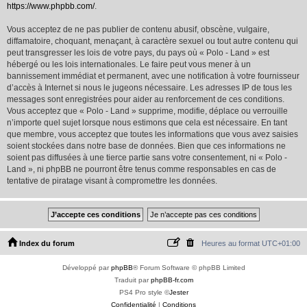
https://www.phpbb.com/
.
Vous acceptez de ne pas publier de contenu abusif, obscène, vulgaire,
diffamatoire, choquant, menaçant, à caractère sexuel ou tout autre contenu qui
peut transgresser les lois de votre pays, du pays où « Polo - Land » est
hébergé ou les lois internationales. Le faire peut vous mener à un
bannissement immédiat et permanent, avec une notification à votre fournisseur
d’accès à Internet si nous le jugeons nécessaire. Les adresses IP de tous les
messages sont enregistrées pour aider au renforcement de ces conditions.
Vous acceptez que « Polo - Land » supprime, modifie, déplace ou verrouille
n’importe quel sujet lorsque nous estimons que cela est nécessaire. En tant
que membre, vous acceptez que toutes les informations que vous avez saisies
soient stockées dans notre base de données. Bien que ces informations ne
soient pas diffusées à une tierce partie sans votre consentement, ni « Polo -
Land », ni phpBB ne pourront être tenus comme responsables en cas de
tentative de piratage visant à compromettre les données.
Index du forum
Heures au format
UTC+01:00
Développé par
phpBB
® Forum Software © phpBB Limited
Traduit par
phpBB-fr.com
PS4 Pro style ©
Jester
Confidentialité
|
Conditions