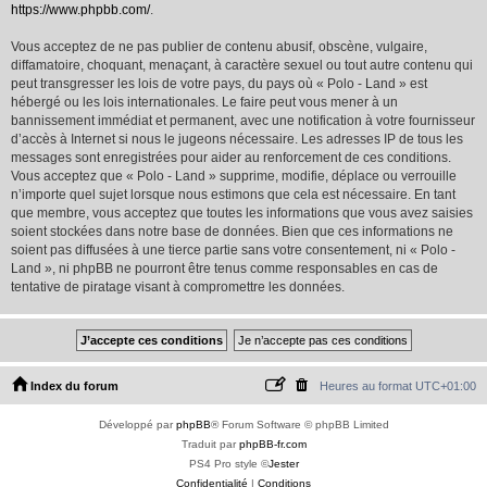
https://www.phpbb.com/
.
Vous acceptez de ne pas publier de contenu abusif, obscène, vulgaire,
diffamatoire, choquant, menaçant, à caractère sexuel ou tout autre contenu qui
peut transgresser les lois de votre pays, du pays où « Polo - Land » est
hébergé ou les lois internationales. Le faire peut vous mener à un
bannissement immédiat et permanent, avec une notification à votre fournisseur
d’accès à Internet si nous le jugeons nécessaire. Les adresses IP de tous les
messages sont enregistrées pour aider au renforcement de ces conditions.
Vous acceptez que « Polo - Land » supprime, modifie, déplace ou verrouille
n’importe quel sujet lorsque nous estimons que cela est nécessaire. En tant
que membre, vous acceptez que toutes les informations que vous avez saisies
soient stockées dans notre base de données. Bien que ces informations ne
soient pas diffusées à une tierce partie sans votre consentement, ni « Polo -
Land », ni phpBB ne pourront être tenus comme responsables en cas de
tentative de piratage visant à compromettre les données.
Index du forum
Heures au format
UTC+01:00
Développé par
phpBB
® Forum Software © phpBB Limited
Traduit par
phpBB-fr.com
PS4 Pro style ©
Jester
Confidentialité
|
Conditions