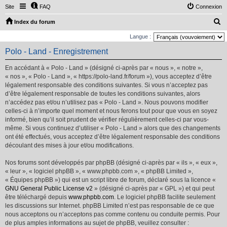
Site
FAQ
Connexion
R
Index du forum
e
Langue :
c
Polo - Land - Enregistrement
h
En accédant à « Polo - Land » (désigné ci-après par « nous », « notre »,
e
« nos », « Polo - Land », « https://polo-land.fr/forum »), vous acceptez d’être
r
légalement responsable des conditions suivantes. Si vous n’acceptez pas
d’être légalement responsable de toutes les conditions suivantes, alors
c
n’accédez pas et/ou n’utilisez pas « Polo - Land ». Nous pouvons modifier
h
celles-ci à n’importe quel moment et nous ferons tout pour que vous en soyez
e
informé, bien qu’il soit prudent de vérifier régulièrement celles-ci par vous-
même. Si vous continuez d’utiliser « Polo - Land » alors que des changements
r
ont été effectués, vous acceptez d’être légalement responsable des conditions
découlant des mises à jour et/ou modifications.
Nos forums sont développés par phpBB (désigné ci-après par « ils », « eux »,
« leur », « logiciel phpBB », « www.phpbb.com », « phpBB Limited »,
« Équipes phpBB ») qui est un script libre de forum, déclaré sous la licence «
GNU General Public License v2
» (désigné ci-après par « GPL ») et qui peut
être téléchargé depuis
www.phpbb.com
. Le logiciel phpBB facilite seulement
les discussions sur Internet. phpBB Limited n’est pas responsable de ce que
nous acceptons ou n’acceptons pas comme contenu ou conduite permis. Pour
de plus amples informations au sujet de phpBB, veuillez consulter :