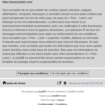
https://www.phpbb.com/
.
Vous acceptez de ne pas publier de contenu abusif, obscène, vulgaire,
diffamatoire, choquant, menaçant, à caractère sexuel ou tout autre contenu qui
peut transgresser les lois de votre pays, du pays où « Polo - Land » est
hébergé ou les lois internationales. Le faire peut vous mener à un
bannissement immédiat et permanent, avec une notification à votre fournisseur
d’accès à Internet si nous le jugeons nécessaire. Les adresses IP de tous les
messages sont enregistrées pour aider au renforcement de ces conditions.
Vous acceptez que « Polo - Land » supprime, modifie, déplace ou verrouille
n’importe quel sujet lorsque nous estimons que cela est nécessaire. En tant
que membre, vous acceptez que toutes les informations que vous avez saisies
soient stockées dans notre base de données. Bien que ces informations ne
soient pas diffusées à une tierce partie sans votre consentement, ni « Polo -
Land », ni phpBB ne pourront être tenus comme responsables en cas de
tentative de piratage visant à compromettre les données.
Index du forum
Heures au format
UTC+01:00
Développé par
phpBB
® Forum Software © phpBB Limited
Traduit par
phpBB-fr.com
PS4 Pro style ©
Jester
Confidentialité
|
Conditions