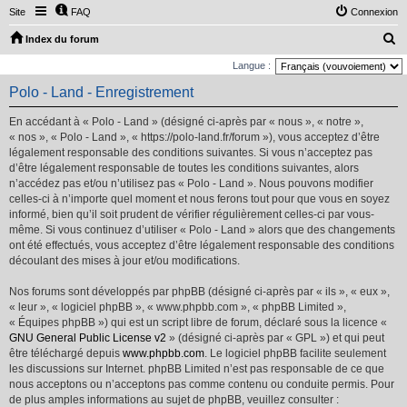
Site
FAQ
Connexion
R
Index du forum
e
Langue :
c
Polo - Land - Enregistrement
h
En accédant à « Polo - Land » (désigné ci-après par « nous », « notre »,
e
« nos », « Polo - Land », « https://polo-land.fr/forum »), vous acceptez d’être
r
légalement responsable des conditions suivantes. Si vous n’acceptez pas
d’être légalement responsable de toutes les conditions suivantes, alors
c
n’accédez pas et/ou n’utilisez pas « Polo - Land ». Nous pouvons modifier
h
celles-ci à n’importe quel moment et nous ferons tout pour que vous en soyez
e
informé, bien qu’il soit prudent de vérifier régulièrement celles-ci par vous-
même. Si vous continuez d’utiliser « Polo - Land » alors que des changements
r
ont été effectués, vous acceptez d’être légalement responsable des conditions
découlant des mises à jour et/ou modifications.
Nos forums sont développés par phpBB (désigné ci-après par « ils », « eux »,
« leur », « logiciel phpBB », « www.phpbb.com », « phpBB Limited »,
« Équipes phpBB ») qui est un script libre de forum, déclaré sous la licence «
GNU General Public License v2
» (désigné ci-après par « GPL ») et qui peut
être téléchargé depuis
www.phpbb.com
. Le logiciel phpBB facilite seulement
les discussions sur Internet. phpBB Limited n’est pas responsable de ce que
nous acceptons ou n’acceptons pas comme contenu ou conduite permis. Pour
de plus amples informations au sujet de phpBB, veuillez consulter :