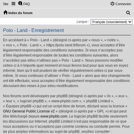
Site
FAQ
Connexion
R
Index du forum
e
Langue :
c
Polo - Land - Enregistrement
h
En accédant à « Polo - Land » (désigné ci-après par « nous », « notre »,
e
« nos », « Polo - Land », « https://polo-land.fr/forum »), vous acceptez d’être
r
légalement responsable des conditions suivantes. Si vous n’acceptez pas
d’être légalement responsable de toutes les conditions suivantes, alors
c
n’accédez pas et/ou n’utilisez pas « Polo - Land ». Nous pouvons modifier
h
celles-ci à n’importe quel moment et nous ferons tout pour que vous en soyez
e
informé, bien qu’il soit prudent de vérifier régulièrement celles-ci par vous-
même. Si vous continuez d’utiliser « Polo - Land » alors que des changements
r
ont été effectués, vous acceptez d’être légalement responsable des conditions
découlant des mises à jour et/ou modifications.
Nos forums sont développés par phpBB (désigné ci-après par « ils », « eux »,
« leur », « logiciel phpBB », « www.phpbb.com », « phpBB Limited »,
« Équipes phpBB ») qui est un script libre de forum, déclaré sous la licence «
GNU General Public License v2
» (désigné ci-après par « GPL ») et qui peut
être téléchargé depuis
www.phpbb.com
. Le logiciel phpBB facilite seulement
les discussions sur Internet. phpBB Limited n’est pas responsable de ce que
nous acceptons ou n’acceptons pas comme contenu ou conduite permis. Pour
de plus amples informations au sujet de phpBB, veuillez consulter :