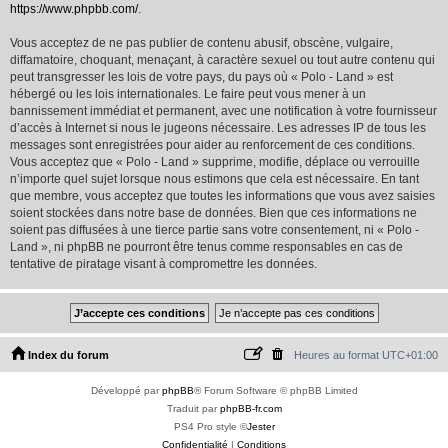
https://www.phpbb.com/
.
Vous acceptez de ne pas publier de contenu abusif, obscène, vulgaire,
diffamatoire, choquant, menaçant, à caractère sexuel ou tout autre contenu qui
peut transgresser les lois de votre pays, du pays où « Polo - Land » est
hébergé ou les lois internationales. Le faire peut vous mener à un
bannissement immédiat et permanent, avec une notification à votre fournisseur
d’accès à Internet si nous le jugeons nécessaire. Les adresses IP de tous les
messages sont enregistrées pour aider au renforcement de ces conditions.
Vous acceptez que « Polo - Land » supprime, modifie, déplace ou verrouille
n’importe quel sujet lorsque nous estimons que cela est nécessaire. En tant
que membre, vous acceptez que toutes les informations que vous avez saisies
soient stockées dans notre base de données. Bien que ces informations ne
soient pas diffusées à une tierce partie sans votre consentement, ni « Polo -
Land », ni phpBB ne pourront être tenus comme responsables en cas de
tentative de piratage visant à compromettre les données.
Index du forum
Heures au format
UTC+01:00
Développé par
phpBB
® Forum Software © phpBB Limited
Traduit par
phpBB-fr.com
PS4 Pro style ©
Jester
Confidentialité
|
Conditions