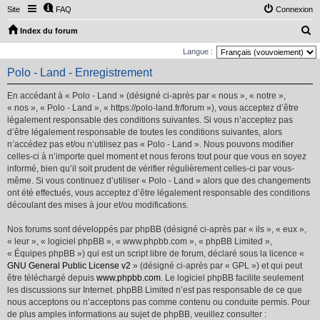
Site
FAQ
Connexion
R
Index du forum
e
Langue :
c
Polo - Land - Enregistrement
h
En accédant à « Polo - Land » (désigné ci-après par « nous », « notre »,
e
« nos », « Polo - Land », « https://polo-land.fr/forum »), vous acceptez d’être
r
légalement responsable des conditions suivantes. Si vous n’acceptez pas
d’être légalement responsable de toutes les conditions suivantes, alors
c
n’accédez pas et/ou n’utilisez pas « Polo - Land ». Nous pouvons modifier
h
celles-ci à n’importe quel moment et nous ferons tout pour que vous en soyez
e
informé, bien qu’il soit prudent de vérifier régulièrement celles-ci par vous-
même. Si vous continuez d’utiliser « Polo - Land » alors que des changements
r
ont été effectués, vous acceptez d’être légalement responsable des conditions
découlant des mises à jour et/ou modifications.
Nos forums sont développés par phpBB (désigné ci-après par « ils », « eux »,
« leur », « logiciel phpBB », « www.phpbb.com », « phpBB Limited »,
« Équipes phpBB ») qui est un script libre de forum, déclaré sous la licence «
GNU General Public License v2
» (désigné ci-après par « GPL ») et qui peut
être téléchargé depuis
www.phpbb.com
. Le logiciel phpBB facilite seulement
les discussions sur Internet. phpBB Limited n’est pas responsable de ce que
nous acceptons ou n’acceptons pas comme contenu ou conduite permis. Pour
de plus amples informations au sujet de phpBB, veuillez consulter :