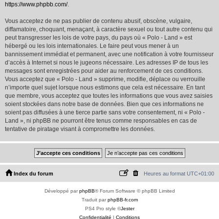
https://www.phpbb.com/
.
Vous acceptez de ne pas publier de contenu abusif, obscène, vulgaire,
diffamatoire, choquant, menaçant, à caractère sexuel ou tout autre contenu qui
peut transgresser les lois de votre pays, du pays où « Polo - Land » est
hébergé ou les lois internationales. Le faire peut vous mener à un
bannissement immédiat et permanent, avec une notification à votre fournisseur
d’accès à Internet si nous le jugeons nécessaire. Les adresses IP de tous les
messages sont enregistrées pour aider au renforcement de ces conditions.
Vous acceptez que « Polo - Land » supprime, modifie, déplace ou verrouille
n’importe quel sujet lorsque nous estimons que cela est nécessaire. En tant
que membre, vous acceptez que toutes les informations que vous avez saisies
soient stockées dans notre base de données. Bien que ces informations ne
soient pas diffusées à une tierce partie sans votre consentement, ni « Polo -
Land », ni phpBB ne pourront être tenus comme responsables en cas de
tentative de piratage visant à compromettre les données.
Index du forum
Heures au format
UTC+01:00
Développé par
phpBB
® Forum Software © phpBB Limited
Traduit par
phpBB-fr.com
PS4 Pro style ©
Jester
Confidentialité
|
Conditions