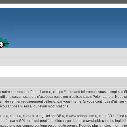
 notre », « nos », « Polo - Land », « https://polo-land.fr/forum »), vous acceptez d
ditions suivantes, alors n’accédez pas et/ou n’utilisez pas « Polo - Land ». Nous 
dent de vérifier régulièrement celles-ci par vous-même. Si vous continuez d’utiliser
coulant des mises à jour et/ou modifications.
ls », « eux », « leur », « logiciel phpBB », « www.phpbb.com », « phpBB Limited »,
-après par « GPL ») et qui peut être téléchargé depuis
www.phpbb.com
. Le logicie
acceptons pas comme contenu ou conduite permis. Pour de plus amples informations