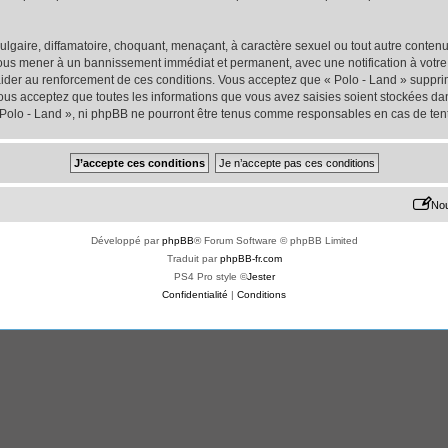
lgaire, diffamatoire, choquant, menaçant, à caractère sexuel ou tout autre contenu 
 vous mener à un bannissement immédiat et permanent, avec une notification à votre 
der au renforcement de ces conditions. Vous acceptez que « Polo - Land » supprime
us acceptez que toutes les informations que vous avez saisies soient stockées da
« Polo - Land », ni phpBB ne pourront être tenus comme responsables en cas de ten
Nou
Développé par
phpBB
® Forum Software © phpBB Limited
Traduit par
phpBB-fr.com
PS4 Pro style ©
Jester
Confidentialité
|
Conditions