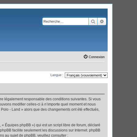
Rechercher
Recherche avanc
Connexion
Langue :
’être légalement responsable des conditions suivantes. Si vous
pouvons modifier celles-ci à n’importe quel moment et nous
 « Polo - Land » alors que des changements ont été effectués,
 « Équipes phpBB ») qui est un script libre de forum, déclaré
l phpBB facilite seulement les discussions sur Internet. phpBB
 au sujet de phpBB, veuillez consulter :