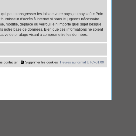
qui peut transgresser les lois de votre pays, du pays où « Polo
fournisseur d’accès à Internet si nous le jugeons nécessaire.
, modifie, déplace ou verrouille n’importe quel sujet lorsque
ns notre base de données. Bien que ces informations ne soient
tative de piratage visant à compromettre les données.
s contacter
Supprimer les cookies
Heures au format
UTC+01:00