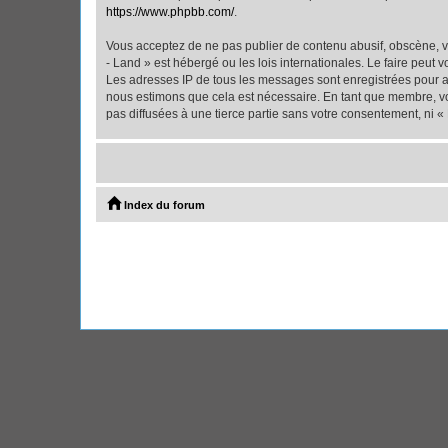
https://www.phpbb.com/
.
Vous acceptez de ne pas publier de contenu abusif, obscène, vu
- Land » est hébergé ou les lois internationales. Le faire peut
Les adresses IP de tous les messages sont enregistrées pour ai
nous estimons que cela est nécessaire. En tant que membre, vo
pas diffusées à une tierce partie sans votre consentement, ni 
Index du forum