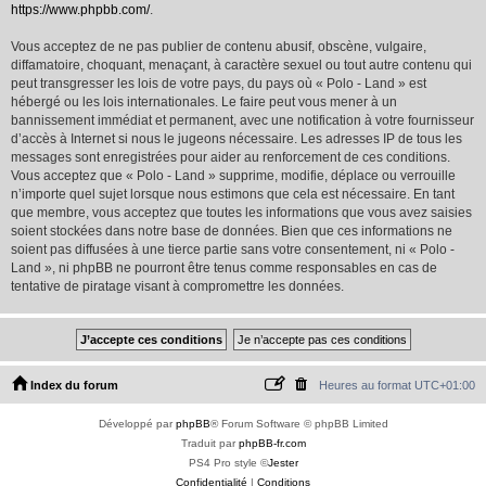
https://www.phpbb.com/
.
Vous acceptez de ne pas publier de contenu abusif, obscène, vulgaire,
diffamatoire, choquant, menaçant, à caractère sexuel ou tout autre contenu qui
peut transgresser les lois de votre pays, du pays où « Polo - Land » est
hébergé ou les lois internationales. Le faire peut vous mener à un
bannissement immédiat et permanent, avec une notification à votre fournisseur
d’accès à Internet si nous le jugeons nécessaire. Les adresses IP de tous les
messages sont enregistrées pour aider au renforcement de ces conditions.
Vous acceptez que « Polo - Land » supprime, modifie, déplace ou verrouille
n’importe quel sujet lorsque nous estimons que cela est nécessaire. En tant
que membre, vous acceptez que toutes les informations que vous avez saisies
soient stockées dans notre base de données. Bien que ces informations ne
soient pas diffusées à une tierce partie sans votre consentement, ni « Polo -
Land », ni phpBB ne pourront être tenus comme responsables en cas de
tentative de piratage visant à compromettre les données.
Index du forum
Heures au format
UTC+01:00
Développé par
phpBB
® Forum Software © phpBB Limited
Traduit par
phpBB-fr.com
PS4 Pro style ©
Jester
Confidentialité
|
Conditions