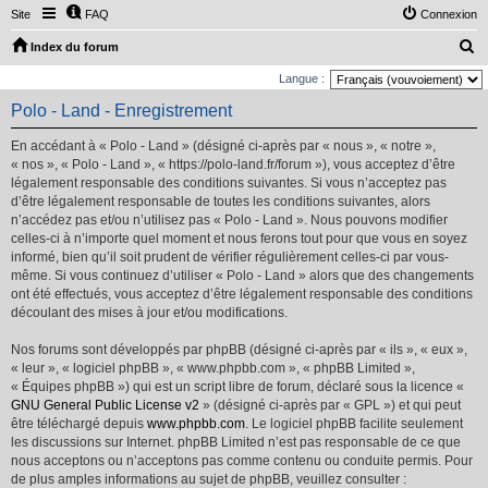
Site
FAQ
Connexion
R
Index du forum
e
Langue :
c
Polo - Land - Enregistrement
h
En accédant à « Polo - Land » (désigné ci-après par « nous », « notre »,
e
« nos », « Polo - Land », « https://polo-land.fr/forum »), vous acceptez d’être
r
légalement responsable des conditions suivantes. Si vous n’acceptez pas
d’être légalement responsable de toutes les conditions suivantes, alors
c
n’accédez pas et/ou n’utilisez pas « Polo - Land ». Nous pouvons modifier
h
celles-ci à n’importe quel moment et nous ferons tout pour que vous en soyez
e
informé, bien qu’il soit prudent de vérifier régulièrement celles-ci par vous-
même. Si vous continuez d’utiliser « Polo - Land » alors que des changements
r
ont été effectués, vous acceptez d’être légalement responsable des conditions
découlant des mises à jour et/ou modifications.
Nos forums sont développés par phpBB (désigné ci-après par « ils », « eux »,
« leur », « logiciel phpBB », « www.phpbb.com », « phpBB Limited »,
« Équipes phpBB ») qui est un script libre de forum, déclaré sous la licence «
GNU General Public License v2
» (désigné ci-après par « GPL ») et qui peut
être téléchargé depuis
www.phpbb.com
. Le logiciel phpBB facilite seulement
les discussions sur Internet. phpBB Limited n’est pas responsable de ce que
nous acceptons ou n’acceptons pas comme contenu ou conduite permis. Pour
de plus amples informations au sujet de phpBB, veuillez consulter :