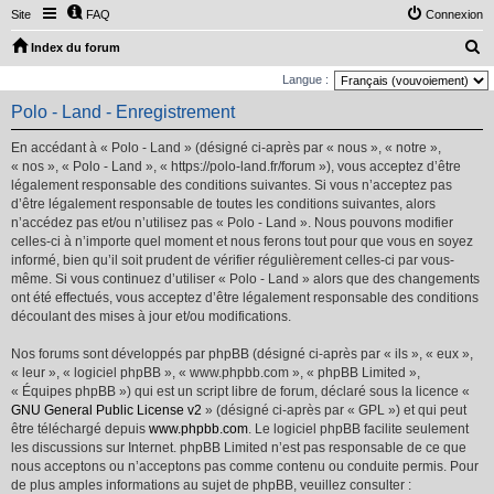
Site
FAQ
Connexion
R
Index du forum
e
Langue :
c
Polo - Land - Enregistrement
h
En accédant à « Polo - Land » (désigné ci-après par « nous », « notre »,
e
« nos », « Polo - Land », « https://polo-land.fr/forum »), vous acceptez d’être
r
légalement responsable des conditions suivantes. Si vous n’acceptez pas
d’être légalement responsable de toutes les conditions suivantes, alors
c
n’accédez pas et/ou n’utilisez pas « Polo - Land ». Nous pouvons modifier
h
celles-ci à n’importe quel moment et nous ferons tout pour que vous en soyez
e
informé, bien qu’il soit prudent de vérifier régulièrement celles-ci par vous-
même. Si vous continuez d’utiliser « Polo - Land » alors que des changements
r
ont été effectués, vous acceptez d’être légalement responsable des conditions
découlant des mises à jour et/ou modifications.
Nos forums sont développés par phpBB (désigné ci-après par « ils », « eux »,
« leur », « logiciel phpBB », « www.phpbb.com », « phpBB Limited »,
« Équipes phpBB ») qui est un script libre de forum, déclaré sous la licence «
GNU General Public License v2
» (désigné ci-après par « GPL ») et qui peut
être téléchargé depuis
www.phpbb.com
. Le logiciel phpBB facilite seulement
les discussions sur Internet. phpBB Limited n’est pas responsable de ce que
nous acceptons ou n’acceptons pas comme contenu ou conduite permis. Pour
de plus amples informations au sujet de phpBB, veuillez consulter :