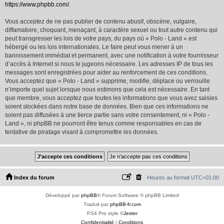
https://www.phpbb.com/
.
Vous acceptez de ne pas publier de contenu abusif, obscène, vulgaire,
diffamatoire, choquant, menaçant, à caractère sexuel ou tout autre contenu qui
peut transgresser les lois de votre pays, du pays où « Polo - Land » est
hébergé ou les lois internationales. Le faire peut vous mener à un
bannissement immédiat et permanent, avec une notification à votre fournisseur
d’accès à Internet si nous le jugeons nécessaire. Les adresses IP de tous les
messages sont enregistrées pour aider au renforcement de ces conditions.
Vous acceptez que « Polo - Land » supprime, modifie, déplace ou verrouille
n’importe quel sujet lorsque nous estimons que cela est nécessaire. En tant
que membre, vous acceptez que toutes les informations que vous avez saisies
soient stockées dans notre base de données. Bien que ces informations ne
soient pas diffusées à une tierce partie sans votre consentement, ni « Polo -
Land », ni phpBB ne pourront être tenus comme responsables en cas de
tentative de piratage visant à compromettre les données.
Index du forum
Heures au format
UTC+01:00
Développé par
phpBB
® Forum Software © phpBB Limited
Traduit par
phpBB-fr.com
PS4 Pro style ©
Jester
Confidentialité
|
Conditions