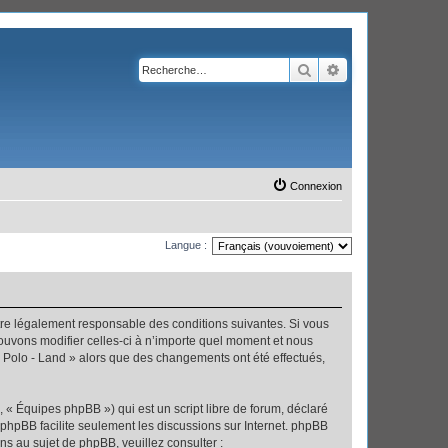
Rechercher
Recherche avanc
Connexion
Langue :
’être légalement responsable des conditions suivantes. Si vous
pouvons modifier celles-ci à n’importe quel moment et nous
 « Polo - Land » alors que des changements ont été effectués,
 « Équipes phpBB ») qui est un script libre de forum, déclaré
l phpBB facilite seulement les discussions sur Internet. phpBB
 au sujet de phpBB, veuillez consulter :