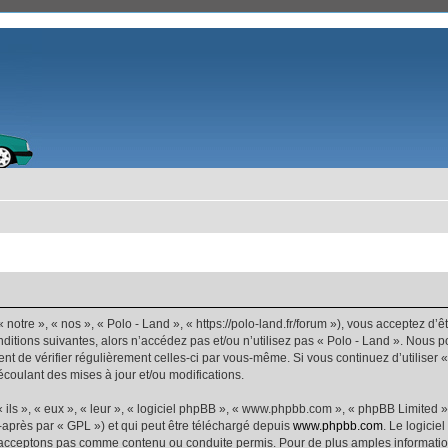
 notre », « nos », « Polo - Land », « https://polo-land.fr/forum »), vous acceptez d
ditions suivantes, alors n’accédez pas et/ou n’utilisez pas « Polo - Land ». Nous 
dent de vérifier régulièrement celles-ci par vous-même. Si vous continuez d’utiliser
coulant des mises à jour et/ou modifications.
ls », « eux », « leur », « logiciel phpBB », « www.phpbb.com », « phpBB Limited »,
-après par « GPL ») et qui peut être téléchargé depuis
www.phpbb.com
. Le logicie
acceptons pas comme contenu ou conduite permis. Pour de plus amples informations