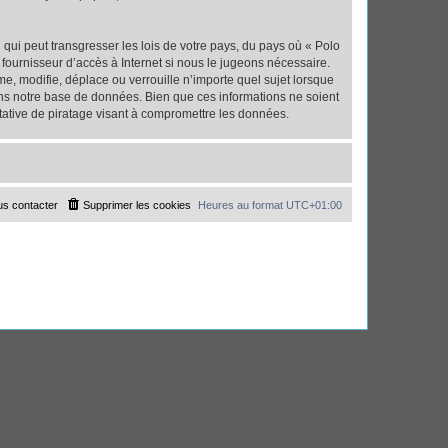
qui peut transgresser les lois de votre pays, du pays où « Polo
fournisseur d’accès à Internet si nous le jugeons nécessaire.
, modifie, déplace ou verrouille n’importe quel sujet lorsque
ns notre base de données. Bien que ces informations ne soient
tative de piratage visant à compromettre les données.
s contacter
Supprimer les cookies
Heures au format
UTC+01:00