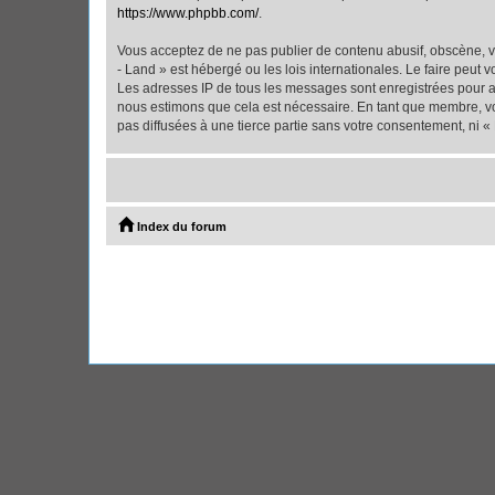
https://www.phpbb.com/
.
Vous acceptez de ne pas publier de contenu abusif, obscène, vu
- Land » est hébergé ou les lois internationales. Le faire peut
Les adresses IP de tous les messages sont enregistrées pour ai
nous estimons que cela est nécessaire. En tant que membre, vo
pas diffusées à une tierce partie sans votre consentement, ni 
Index du forum