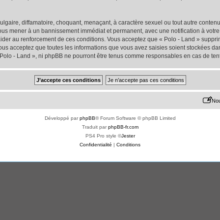
lgaire, diffamatoire, choquant, menaçant, à caractère sexuel ou tout autre contenu 
 vous mener à un bannissement immédiat et permanent, avec une notification à votre 
der au renforcement de ces conditions. Vous acceptez que « Polo - Land » supprime
us acceptez que toutes les informations que vous avez saisies soient stockées da
« Polo - Land », ni phpBB ne pourront être tenus comme responsables en cas de ten
Nou
Développé par
phpBB
® Forum Software © phpBB Limited
Traduit par
phpBB-fr.com
PS4 Pro style ©
Jester
Confidentialité
|
Conditions