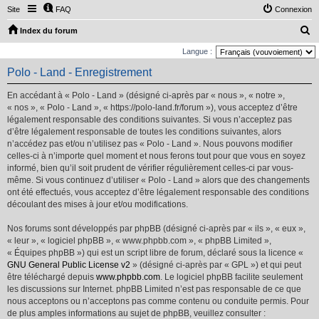
Site
FAQ
Connexion
R
Index du forum
e
Langue :
c
Polo - Land - Enregistrement
h
En accédant à « Polo - Land » (désigné ci-après par « nous », « notre »,
e
« nos », « Polo - Land », « https://polo-land.fr/forum »), vous acceptez d’être
r
légalement responsable des conditions suivantes. Si vous n’acceptez pas
d’être légalement responsable de toutes les conditions suivantes, alors
c
n’accédez pas et/ou n’utilisez pas « Polo - Land ». Nous pouvons modifier
h
celles-ci à n’importe quel moment et nous ferons tout pour que vous en soyez
e
informé, bien qu’il soit prudent de vérifier régulièrement celles-ci par vous-
même. Si vous continuez d’utiliser « Polo - Land » alors que des changements
r
ont été effectués, vous acceptez d’être légalement responsable des conditions
découlant des mises à jour et/ou modifications.
Nos forums sont développés par phpBB (désigné ci-après par « ils », « eux »,
« leur », « logiciel phpBB », « www.phpbb.com », « phpBB Limited »,
« Équipes phpBB ») qui est un script libre de forum, déclaré sous la licence «
GNU General Public License v2
» (désigné ci-après par « GPL ») et qui peut
être téléchargé depuis
www.phpbb.com
. Le logiciel phpBB facilite seulement
les discussions sur Internet. phpBB Limited n’est pas responsable de ce que
nous acceptons ou n’acceptons pas comme contenu ou conduite permis. Pour
de plus amples informations au sujet de phpBB, veuillez consulter :