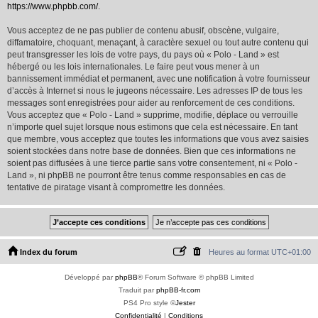
https://www.phpbb.com/
.
Vous acceptez de ne pas publier de contenu abusif, obscène, vulgaire,
diffamatoire, choquant, menaçant, à caractère sexuel ou tout autre contenu qui
peut transgresser les lois de votre pays, du pays où « Polo - Land » est
hébergé ou les lois internationales. Le faire peut vous mener à un
bannissement immédiat et permanent, avec une notification à votre fournisseur
d’accès à Internet si nous le jugeons nécessaire. Les adresses IP de tous les
messages sont enregistrées pour aider au renforcement de ces conditions.
Vous acceptez que « Polo - Land » supprime, modifie, déplace ou verrouille
n’importe quel sujet lorsque nous estimons que cela est nécessaire. En tant
que membre, vous acceptez que toutes les informations que vous avez saisies
soient stockées dans notre base de données. Bien que ces informations ne
soient pas diffusées à une tierce partie sans votre consentement, ni « Polo -
Land », ni phpBB ne pourront être tenus comme responsables en cas de
tentative de piratage visant à compromettre les données.
Index du forum
Heures au format
UTC+01:00
Développé par
phpBB
® Forum Software © phpBB Limited
Traduit par
phpBB-fr.com
PS4 Pro style ©
Jester
Confidentialité
|
Conditions