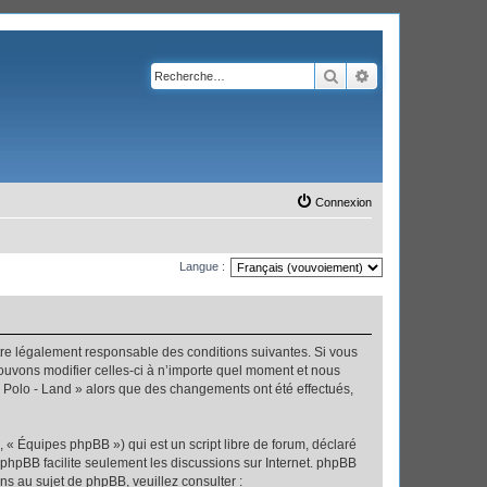
Rechercher
Recherche avanc
Connexion
Langue :
’être légalement responsable des conditions suivantes. Si vous
pouvons modifier celles-ci à n’importe quel moment et nous
 « Polo - Land » alors que des changements ont été effectués,
 « Équipes phpBB ») qui est un script libre de forum, déclaré
l phpBB facilite seulement les discussions sur Internet. phpBB
 au sujet de phpBB, veuillez consulter :