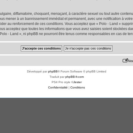
lgaire, diffamatoire, choquant, menaçant, à caractère sexuel ou tout autre contenu 
 vous mener à un bannissement immédiat et permanent, avec une notification à votre 
der au renforcement de ces conditions. Vous acceptez que « Polo - Land » supprime
us acceptez que toutes les informations que vous avez saisies soient stockées da
« Polo - Land », ni phpBB ne pourront être tenus comme responsables en cas de ten
Nou
Développé par
phpBB
® Forum Software © phpBB Limited
Traduit par
phpBB-fr.com
PS4 Pro style ©
Jester
Confidentialité
|
Conditions