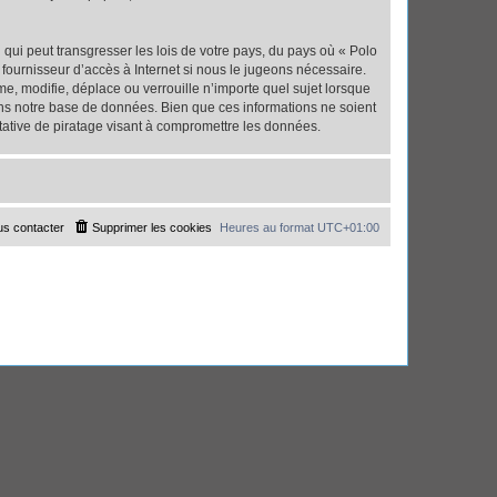
qui peut transgresser les lois de votre pays, du pays où « Polo
fournisseur d’accès à Internet si nous le jugeons nécessaire.
, modifie, déplace ou verrouille n’importe quel sujet lorsque
ns notre base de données. Bien que ces informations ne soient
tative de piratage visant à compromettre les données.
s contacter
Supprimer les cookies
Heures au format
UTC+01:00