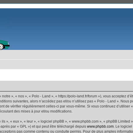
 notre », « nos », « Polo - Land », « https://polo-land.fr/forum »), vous acceptez d
ditions suivantes, alors n’accédez pas et/ou n’utilisez pas « Polo - Land ». Nous 
dent de vérifier régulièrement celles-ci par vous-même. Si vous continuez d’utiliser
coulant des mises à jour et/ou modifications.
ls », « eux », « leur », « logiciel phpBB », « www.phpbb.com », « phpBB Limited »,
-après par « GPL ») et qui peut être téléchargé depuis
www.phpbb.com
. Le logicie
acceptons pas comme contenu ou conduite permis. Pour de plus amples informations