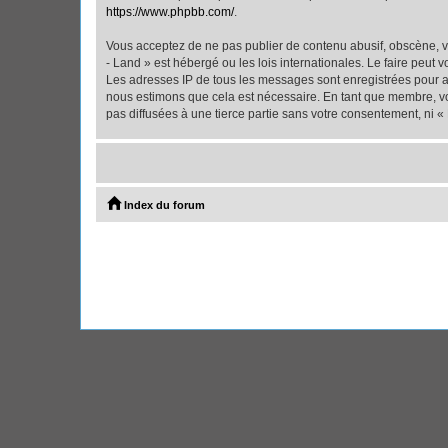
https://www.phpbb.com/
.
Vous acceptez de ne pas publier de contenu abusif, obscène, vu
- Land » est hébergé ou les lois internationales. Le faire peut
Les adresses IP de tous les messages sont enregistrées pour ai
nous estimons que cela est nécessaire. En tant que membre, vo
pas diffusées à une tierce partie sans votre consentement, ni 
Index du forum