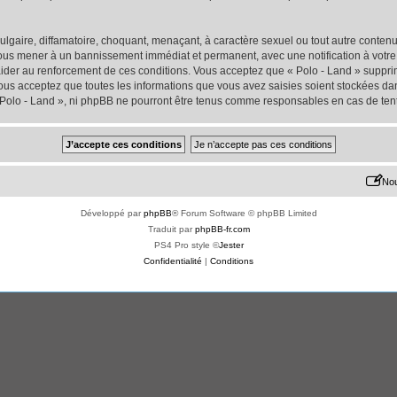
lgaire, diffamatoire, choquant, menaçant, à caractère sexuel ou tout autre contenu 
 vous mener à un bannissement immédiat et permanent, avec une notification à votre 
der au renforcement de ces conditions. Vous acceptez que « Polo - Land » supprime
us acceptez que toutes les informations que vous avez saisies soient stockées da
« Polo - Land », ni phpBB ne pourront être tenus comme responsables en cas de ten
Nou
Développé par
phpBB
® Forum Software © phpBB Limited
Traduit par
phpBB-fr.com
PS4 Pro style ©
Jester
Confidentialité
|
Conditions