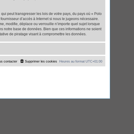
qui peut transgresser les lois de votre pays, du pays où « Polo
fournisseur d’accès à Internet si nous le jugeons nécessaire.
, modifie, déplace ou verrouille n’importe quel sujet lorsque
ns notre base de données. Bien que ces informations ne soient
tative de piratage visant à compromettre les données.
s contacter
Supprimer les cookies
Heures au format
UTC+01:00