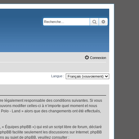
Rechercher
Recherche avanc
Connexion
Langue :
’être légalement responsable des conditions suivantes. Si vous
pouvons modifier celles-ci à n’importe quel moment et nous
 « Polo - Land » alors que des changements ont été effectués,
 « Équipes phpBB ») qui est un script libre de forum, déclaré
l phpBB facilite seulement les discussions sur Internet. phpBB
 au sujet de phpBB, veuillez consulter :