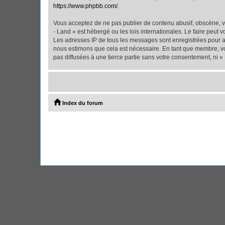
https://www.phpbb.com/
.
Vous acceptez de ne pas publier de contenu abusif, obscène, vu
- Land » est hébergé ou les lois internationales. Le faire peut
Les adresses IP de tous les messages sont enregistrées pour ai
nous estimons que cela est nécessaire. En tant que membre, vo
pas diffusées à une tierce partie sans votre consentement, ni 
Index du forum