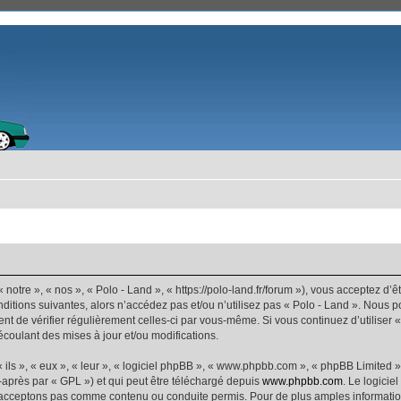
 notre », « nos », « Polo - Land », « https://polo-land.fr/forum »), vous acceptez d
ditions suivantes, alors n’accédez pas et/ou n’utilisez pas « Polo - Land ». Nous 
dent de vérifier régulièrement celles-ci par vous-même. Si vous continuez d’utiliser
coulant des mises à jour et/ou modifications.
ls », « eux », « leur », « logiciel phpBB », « www.phpbb.com », « phpBB Limited »,
-après par « GPL ») et qui peut être téléchargé depuis
www.phpbb.com
. Le logicie
acceptons pas comme contenu ou conduite permis. Pour de plus amples informations