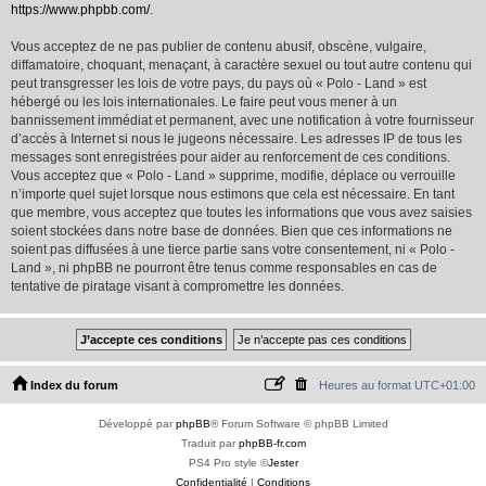
https://www.phpbb.com/
.
Vous acceptez de ne pas publier de contenu abusif, obscène, vulgaire,
diffamatoire, choquant, menaçant, à caractère sexuel ou tout autre contenu qui
peut transgresser les lois de votre pays, du pays où « Polo - Land » est
hébergé ou les lois internationales. Le faire peut vous mener à un
bannissement immédiat et permanent, avec une notification à votre fournisseur
d’accès à Internet si nous le jugeons nécessaire. Les adresses IP de tous les
messages sont enregistrées pour aider au renforcement de ces conditions.
Vous acceptez que « Polo - Land » supprime, modifie, déplace ou verrouille
n’importe quel sujet lorsque nous estimons que cela est nécessaire. En tant
que membre, vous acceptez que toutes les informations que vous avez saisies
soient stockées dans notre base de données. Bien que ces informations ne
soient pas diffusées à une tierce partie sans votre consentement, ni « Polo -
Land », ni phpBB ne pourront être tenus comme responsables en cas de
tentative de piratage visant à compromettre les données.
Index du forum
Heures au format
UTC+01:00
Développé par
phpBB
® Forum Software © phpBB Limited
Traduit par
phpBB-fr.com
PS4 Pro style ©
Jester
Confidentialité
|
Conditions