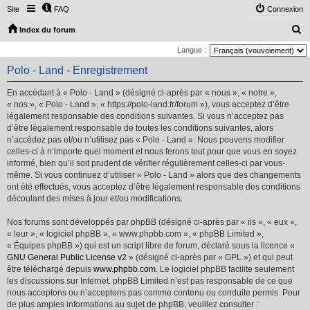
Site
FAQ
Connexion
R
Index du forum
e
Langue :
c
Polo - Land - Enregistrement
h
En accédant à « Polo - Land » (désigné ci-après par « nous », « notre »,
e
« nos », « Polo - Land », « https://polo-land.fr/forum »), vous acceptez d’être
r
légalement responsable des conditions suivantes. Si vous n’acceptez pas
d’être légalement responsable de toutes les conditions suivantes, alors
c
n’accédez pas et/ou n’utilisez pas « Polo - Land ». Nous pouvons modifier
h
celles-ci à n’importe quel moment et nous ferons tout pour que vous en soyez
e
informé, bien qu’il soit prudent de vérifier régulièrement celles-ci par vous-
même. Si vous continuez d’utiliser « Polo - Land » alors que des changements
r
ont été effectués, vous acceptez d’être légalement responsable des conditions
découlant des mises à jour et/ou modifications.
Nos forums sont développés par phpBB (désigné ci-après par « ils », « eux »,
« leur », « logiciel phpBB », « www.phpbb.com », « phpBB Limited »,
« Équipes phpBB ») qui est un script libre de forum, déclaré sous la licence «
GNU General Public License v2
» (désigné ci-après par « GPL ») et qui peut
être téléchargé depuis
www.phpbb.com
. Le logiciel phpBB facilite seulement
les discussions sur Internet. phpBB Limited n’est pas responsable de ce que
nous acceptons ou n’acceptons pas comme contenu ou conduite permis. Pour
de plus amples informations au sujet de phpBB, veuillez consulter :