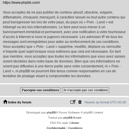
https://www.phpbb.com/
.
Vous acceptez de ne pas publier de contenu abusif, obscène, vulgaire,
diffamatoire, choquant, menaçant, à caractère sexuel ou tout autre contenu qui
peut transgresser les lois de votre pays, du pays où « Polo - Land » est
hébergé ou les lois internationales. Le faire peut vous mener à un
bannissement immédiat et permanent, avec une notification à votre fournisseur
d’accès à Internet si nous le jugeons nécessaire. Les adresses IP de tous les
messages sont enregistrées pour aider au renforcement de ces conditions.
Vous acceptez que « Polo - Land » supprime, modifie, déplace ou verrouille
n’importe quel sujet lorsque nous estimons que cela est nécessaire. En tant
que membre, vous acceptez que toutes les informations que vous avez saisies
soient stockées dans notre base de données. Bien que ces informations ne
soient pas diffusées à une tierce partie sans votre consentement, ni « Polo -
Land », ni phpBB ne pourront être tenus comme responsables en cas de
tentative de piratage visant à compromettre les données.
Index du forum
Heures au format
UTC+01:00
Développé par
phpBB
® Forum Software © phpBB Limited
Traduit par
phpBB-fr.com
PS4 Pro style ©
Jester
Confidentialité
|
Conditions