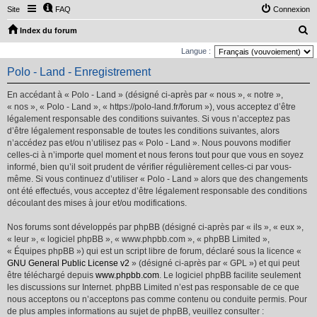
Site
FAQ
Connexion
R
Index du forum
e
Langue :
c
Polo - Land - Enregistrement
h
En accédant à « Polo - Land » (désigné ci-après par « nous », « notre »,
e
« nos », « Polo - Land », « https://polo-land.fr/forum »), vous acceptez d’être
r
légalement responsable des conditions suivantes. Si vous n’acceptez pas
d’être légalement responsable de toutes les conditions suivantes, alors
c
n’accédez pas et/ou n’utilisez pas « Polo - Land ». Nous pouvons modifier
h
celles-ci à n’importe quel moment et nous ferons tout pour que vous en soyez
e
informé, bien qu’il soit prudent de vérifier régulièrement celles-ci par vous-
même. Si vous continuez d’utiliser « Polo - Land » alors que des changements
r
ont été effectués, vous acceptez d’être légalement responsable des conditions
découlant des mises à jour et/ou modifications.
Nos forums sont développés par phpBB (désigné ci-après par « ils », « eux »,
« leur », « logiciel phpBB », « www.phpbb.com », « phpBB Limited »,
« Équipes phpBB ») qui est un script libre de forum, déclaré sous la licence «
GNU General Public License v2
» (désigné ci-après par « GPL ») et qui peut
être téléchargé depuis
www.phpbb.com
. Le logiciel phpBB facilite seulement
les discussions sur Internet. phpBB Limited n’est pas responsable de ce que
nous acceptons ou n’acceptons pas comme contenu ou conduite permis. Pour
de plus amples informations au sujet de phpBB, veuillez consulter :