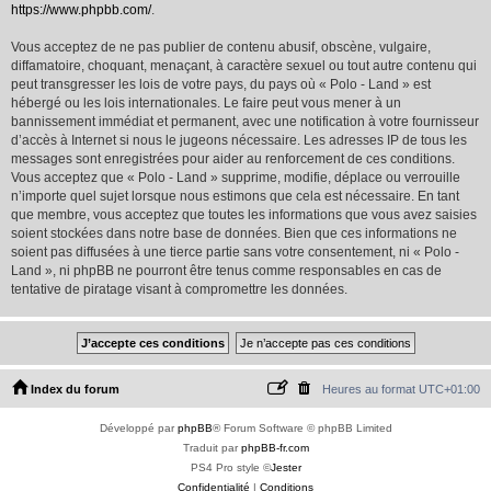
https://www.phpbb.com/
.
Vous acceptez de ne pas publier de contenu abusif, obscène, vulgaire,
diffamatoire, choquant, menaçant, à caractère sexuel ou tout autre contenu qui
peut transgresser les lois de votre pays, du pays où « Polo - Land » est
hébergé ou les lois internationales. Le faire peut vous mener à un
bannissement immédiat et permanent, avec une notification à votre fournisseur
d’accès à Internet si nous le jugeons nécessaire. Les adresses IP de tous les
messages sont enregistrées pour aider au renforcement de ces conditions.
Vous acceptez que « Polo - Land » supprime, modifie, déplace ou verrouille
n’importe quel sujet lorsque nous estimons que cela est nécessaire. En tant
que membre, vous acceptez que toutes les informations que vous avez saisies
soient stockées dans notre base de données. Bien que ces informations ne
soient pas diffusées à une tierce partie sans votre consentement, ni « Polo -
Land », ni phpBB ne pourront être tenus comme responsables en cas de
tentative de piratage visant à compromettre les données.
Index du forum
Heures au format
UTC+01:00
Développé par
phpBB
® Forum Software © phpBB Limited
Traduit par
phpBB-fr.com
PS4 Pro style ©
Jester
Confidentialité
|
Conditions