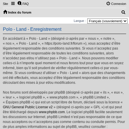
Site
FAQ
Connexion
R
Index du forum
e
Langue :
c
Polo - Land - Enregistrement
h
En accédant à « Polo - Land » (désigné ci-après par « nous », « notre »,
e
« nos », « Polo - Land », « https://polo-land.fr/forum »), vous acceptez d’être
r
légalement responsable des conditions suivantes. Si vous n’acceptez pas
d’être légalement responsable de toutes les conditions suivantes, alors
c
n’accédez pas et/ou n’utilisez pas « Polo - Land ». Nous pouvons modifier
h
celles-ci à n’importe quel moment et nous ferons tout pour que vous en soyez
e
informé, bien qu’il soit prudent de vérifier régulièrement celles-ci par vous-
même. Si vous continuez d’utiliser « Polo - Land » alors que des changements
r
ont été effectués, vous acceptez d’être légalement responsable des conditions
découlant des mises à jour et/ou modifications.
Nos forums sont développés par phpBB (désigné ci-après par « ils », « eux »,
« leur », « logiciel phpBB », « www.phpbb.com », « phpBB Limited »,
« Équipes phpBB ») qui est un script libre de forum, déclaré sous la licence «
GNU General Public License v2
» (désigné ci-après par « GPL ») et qui peut
être téléchargé depuis
www.phpbb.com
. Le logiciel phpBB facilite seulement
les discussions sur Internet. phpBB Limited n’est pas responsable de ce que
nous acceptons ou n’acceptons pas comme contenu ou conduite permis. Pour
de plus amples informations au sujet de phpBB, veuillez consulter :