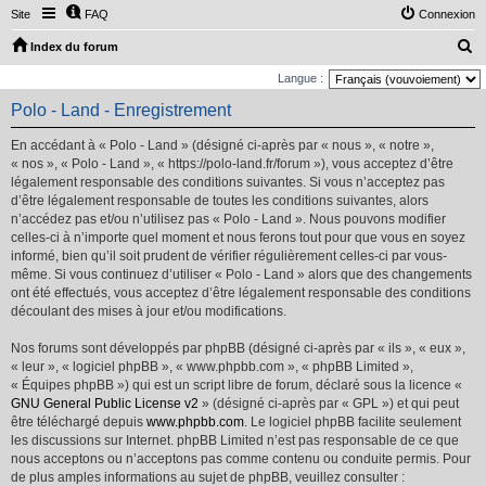
Site
FAQ
Connexion
R
Index du forum
e
Langue :
c
Polo - Land - Enregistrement
h
En accédant à « Polo - Land » (désigné ci-après par « nous », « notre »,
e
« nos », « Polo - Land », « https://polo-land.fr/forum »), vous acceptez d’être
r
légalement responsable des conditions suivantes. Si vous n’acceptez pas
d’être légalement responsable de toutes les conditions suivantes, alors
c
n’accédez pas et/ou n’utilisez pas « Polo - Land ». Nous pouvons modifier
h
celles-ci à n’importe quel moment et nous ferons tout pour que vous en soyez
e
informé, bien qu’il soit prudent de vérifier régulièrement celles-ci par vous-
même. Si vous continuez d’utiliser « Polo - Land » alors que des changements
r
ont été effectués, vous acceptez d’être légalement responsable des conditions
découlant des mises à jour et/ou modifications.
Nos forums sont développés par phpBB (désigné ci-après par « ils », « eux »,
« leur », « logiciel phpBB », « www.phpbb.com », « phpBB Limited »,
« Équipes phpBB ») qui est un script libre de forum, déclaré sous la licence «
GNU General Public License v2
» (désigné ci-après par « GPL ») et qui peut
être téléchargé depuis
www.phpbb.com
. Le logiciel phpBB facilite seulement
les discussions sur Internet. phpBB Limited n’est pas responsable de ce que
nous acceptons ou n’acceptons pas comme contenu ou conduite permis. Pour
de plus amples informations au sujet de phpBB, veuillez consulter :