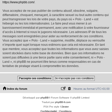
https://www.phpbb.com/
.
Vous acceptez de ne pas publier de contenu abusif, obscène, vulgaire,
diffamatoire, choquant, menaçant, à caractère sexuel ou tout autre contenu qui
peut transgresser les lois de votre pays, du pays où « Polo - Land » est
hébergé ou les lois internationales. Le faire peut vous mener à un
bannissement immédiat et permanent, avec une notification à votre fournisseur
d’accès à Internet si nous le jugeons nécessaire. Les adresses IP de tous les
messages sont enregistrées pour aider au renforcement de ces conditions.
Vous acceptez que « Polo - Land » supprime, modifie, déplace ou verrouille
n’importe quel sujet lorsque nous estimons que cela est nécessaire. En tant
que membre, vous acceptez que toutes les informations que vous avez saisies
soient stockées dans notre base de données. Bien que ces informations ne
soient pas diffusées à une tierce partie sans votre consentement, ni « Polo -
Land », ni phpBB ne pourront être tenus comme responsables en cas de
tentative de piratage visant à compromettre les données.
Index du forum
Heures au format
UTC+01:00
Développé par
phpBB
® Forum Software © phpBB Limited
Traduit par
phpBB-fr.com
PS4 Pro style ©
Jester
Confidentialité
|
Conditions