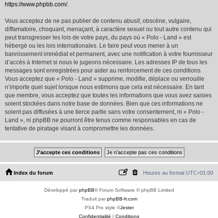
https://www.phpbb.com/
.
Vous acceptez de ne pas publier de contenu abusif, obscène, vulgaire,
diffamatoire, choquant, menaçant, à caractère sexuel ou tout autre contenu qui
peut transgresser les lois de votre pays, du pays où « Polo - Land » est
hébergé ou les lois internationales. Le faire peut vous mener à un
bannissement immédiat et permanent, avec une notification à votre fournisseur
d’accès à Internet si nous le jugeons nécessaire. Les adresses IP de tous les
messages sont enregistrées pour aider au renforcement de ces conditions.
Vous acceptez que « Polo - Land » supprime, modifie, déplace ou verrouille
n’importe quel sujet lorsque nous estimons que cela est nécessaire. En tant
que membre, vous acceptez que toutes les informations que vous avez saisies
soient stockées dans notre base de données. Bien que ces informations ne
soient pas diffusées à une tierce partie sans votre consentement, ni « Polo -
Land », ni phpBB ne pourront être tenus comme responsables en cas de
tentative de piratage visant à compromettre les données.
Index du forum
Heures au format
UTC+01:00
Développé par
phpBB
® Forum Software © phpBB Limited
Traduit par
phpBB-fr.com
PS4 Pro style ©
Jester
Confidentialité
|
Conditions