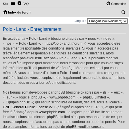
Site
FAQ
Connexion
R
Index du forum
e
Langue :
c
Polo - Land - Enregistrement
h
En accédant à « Polo - Land » (désigné ci-après par « nous », « notre »,
e
« nos », « Polo - Land », « https://polo-land.fr/forum »), vous acceptez d’être
r
légalement responsable des conditions suivantes. Si vous n’acceptez pas
d’être légalement responsable de toutes les conditions suivantes, alors
c
n’accédez pas et/ou n’utilisez pas « Polo - Land ». Nous pouvons modifier
h
celles-ci à n’importe quel moment et nous ferons tout pour que vous en soyez
e
informé, bien qu’il soit prudent de vérifier régulièrement celles-ci par vous-
même. Si vous continuez d’utiliser « Polo - Land » alors que des changements
r
ont été effectués, vous acceptez d’être légalement responsable des conditions
découlant des mises à jour et/ou modifications.
Nos forums sont développés par phpBB (désigné ci-après par « ils », « eux »,
« leur », « logiciel phpBB », « www.phpbb.com », « phpBB Limited »,
« Équipes phpBB ») qui est un script libre de forum, déclaré sous la licence «
GNU General Public License v2
» (désigné ci-après par « GPL ») et qui peut
être téléchargé depuis
www.phpbb.com
. Le logiciel phpBB facilite seulement
les discussions sur Internet. phpBB Limited n’est pas responsable de ce que
nous acceptons ou n’acceptons pas comme contenu ou conduite permis. Pour
de plus amples informations au sujet de phpBB, veuillez consulter :