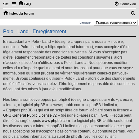
Site
FAQ
Connexion
R
Index du forum
e
Langue :
c
Polo - Land - Enregistrement
h
En accédant à « Polo - Land » (désigné ci-après par « nous », « notre »,
e
« nos », « Polo - Land », « https://polo-land.fr/forum »), vous acceptez d’être
r
légalement responsable des conditions suivantes. Si vous n’acceptez pas
d’être légalement responsable de toutes les conditions suivantes, alors
c
n’accédez pas et/ou n’utilisez pas « Polo - Land ». Nous pouvons modifier
h
celles-ci à n’importe quel moment et nous ferons tout pour que vous en soyez
e
informé, bien qu’il soit prudent de vérifier régulièrement celles-ci par vous-
même. Si vous continuez d’utiliser « Polo - Land » alors que des changements
r
ont été effectués, vous acceptez d’être légalement responsable des conditions
découlant des mises à jour et/ou modifications.
Nos forums sont développés par phpBB (désigné ci-après par « ils », « eux »,
« leur », « logiciel phpBB », « www.phpbb.com », « phpBB Limited »,
« Équipes phpBB ») qui est un script libre de forum, déclaré sous la licence «
GNU General Public License v2
» (désigné ci-après par « GPL ») et qui peut
être téléchargé depuis
www.phpbb.com
. Le logiciel phpBB facilite seulement
les discussions sur Internet. phpBB Limited n’est pas responsable de ce que
nous acceptons ou n’acceptons pas comme contenu ou conduite permis. Pour
de plus amples informations au sujet de phpBB, veuillez consulter :