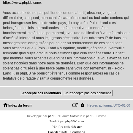
https://www.phpbb.com/
.
Vous acceptez de ne pas publier de contenu abusif, obscène, vulgaire,
diffamatoire, choquant, menaçant, à caractère sexuel ou tout autre contenu qui
peut transgresser les lois de votre pays, du pays où « Polo - Land » est
hébergé ou les lois internationales. Le faire peut vous mener à un
bannissement immédiat et permanent, avec une notification à votre fournisseur
d’accès à Internet si nous le jugeons nécessaire. Les adresses IP de tous les
messages sont enregistrées pour aider au renforcement de ces conditions.
Vous acceptez que « Polo - Land » supprime, modifie, déplace ou verrouille
n’importe quel sujet lorsque nous estimons que cela est nécessaire. En tant
que membre, vous acceptez que toutes les informations que vous avez saisies
soient stockées dans notre base de données. Bien que ces informations ne
soient pas diffusées à une tierce partie sans votre consentement, ni « Polo -
Land », ni phpBB ne pourront être tenus comme responsables en cas de
tentative de piratage visant à compromettre les données.
Index du forum
Heures au format
UTC+01:00
Développé par
phpBB
® Forum Software © phpBB Limited
Traduit par
phpBB-fr.com
PS4 Pro style ©
Jester
Confidentialité
|
Conditions