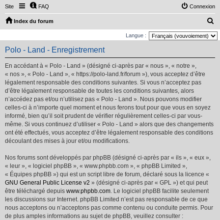
Site
FAQ
Connexion
R
Index du forum
e
Langue :
c
Polo - Land - Enregistrement
h
En accédant à « Polo - Land » (désigné ci-après par « nous », « notre »,
e
« nos », « Polo - Land », « https://polo-land.fr/forum »), vous acceptez d’être
r
légalement responsable des conditions suivantes. Si vous n’acceptez pas
d’être légalement responsable de toutes les conditions suivantes, alors
c
n’accédez pas et/ou n’utilisez pas « Polo - Land ». Nous pouvons modifier
h
celles-ci à n’importe quel moment et nous ferons tout pour que vous en soyez
e
informé, bien qu’il soit prudent de vérifier régulièrement celles-ci par vous-
même. Si vous continuez d’utiliser « Polo - Land » alors que des changements
r
ont été effectués, vous acceptez d’être légalement responsable des conditions
découlant des mises à jour et/ou modifications.
Nos forums sont développés par phpBB (désigné ci-après par « ils », « eux »,
« leur », « logiciel phpBB », « www.phpbb.com », « phpBB Limited »,
« Équipes phpBB ») qui est un script libre de forum, déclaré sous la licence «
GNU General Public License v2
» (désigné ci-après par « GPL ») et qui peut
être téléchargé depuis
www.phpbb.com
. Le logiciel phpBB facilite seulement
les discussions sur Internet. phpBB Limited n’est pas responsable de ce que
nous acceptons ou n’acceptons pas comme contenu ou conduite permis. Pour
de plus amples informations au sujet de phpBB, veuillez consulter :