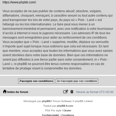
https://www.phpbb.com/
.
Vous acceptez de ne pas publier de contenu abusif, obscène, vulgaire,
diffamatoire, choquant, menaçant, à caractère sexuel ou tout autre contenu qui
peut transgresser les lois de votre pays, du pays où « Polo - Land » est
hébergé ou les lois internationales. Le faire peut vous mener à un
bannissement immédiat et permanent, avec une notification à votre fournisseur
d’accès à Internet si nous le jugeons nécessaire. Les adresses IP de tous les
messages sont enregistrées pour aider au renforcement de ces conditions.
Vous acceptez que « Polo - Land » supprime, modifie, déplace ou verrouille
n’importe quel sujet lorsque nous estimons que cela est nécessaire. En tant
que membre, vous acceptez que toutes les informations que vous avez saisies
soient stockées dans notre base de données. Bien que ces informations ne
soient pas diffusées à une tierce partie sans votre consentement, ni « Polo -
Land », ni phpBB ne pourront être tenus comme responsables en cas de
tentative de piratage visant à compromettre les données.
Index du forum
Heures au format
UTC+01:00
Développé par
phpBB
® Forum Software © phpBB Limited
Traduit par
phpBB-fr.com
PS4 Pro style ©
Jester
Confidentialité
|
Conditions