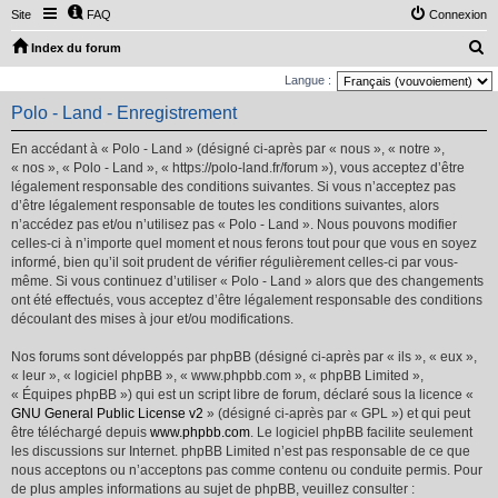
Site
FAQ
Connexion
R
Index du forum
e
Langue :
c
Polo - Land - Enregistrement
h
En accédant à « Polo - Land » (désigné ci-après par « nous », « notre »,
e
« nos », « Polo - Land », « https://polo-land.fr/forum »), vous acceptez d’être
r
légalement responsable des conditions suivantes. Si vous n’acceptez pas
d’être légalement responsable de toutes les conditions suivantes, alors
c
n’accédez pas et/ou n’utilisez pas « Polo - Land ». Nous pouvons modifier
h
celles-ci à n’importe quel moment et nous ferons tout pour que vous en soyez
e
informé, bien qu’il soit prudent de vérifier régulièrement celles-ci par vous-
même. Si vous continuez d’utiliser « Polo - Land » alors que des changements
r
ont été effectués, vous acceptez d’être légalement responsable des conditions
découlant des mises à jour et/ou modifications.
Nos forums sont développés par phpBB (désigné ci-après par « ils », « eux »,
« leur », « logiciel phpBB », « www.phpbb.com », « phpBB Limited »,
« Équipes phpBB ») qui est un script libre de forum, déclaré sous la licence «
GNU General Public License v2
» (désigné ci-après par « GPL ») et qui peut
être téléchargé depuis
www.phpbb.com
. Le logiciel phpBB facilite seulement
les discussions sur Internet. phpBB Limited n’est pas responsable de ce que
nous acceptons ou n’acceptons pas comme contenu ou conduite permis. Pour
de plus amples informations au sujet de phpBB, veuillez consulter :