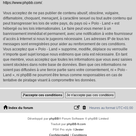
https://www.phpbb.com/
.
Vous acceptez de ne pas publier de contenu abusif, obscène, vulgaire,
diffamatoire, choquant, menaçant, à caractère sexuel ou tout autre contenu qui
peut transgresser les lois de votre pays, du pays où « Polo - Land » est
hébergé ou les lois internationales. Le faire peut vous mener à un
bannissement immédiat et permanent, avec une notification à votre fournisseur
d’accès à Internet si nous le jugeons nécessaire. Les adresses IP de tous les
messages sont enregistrées pour aider au renforcement de ces conditions.
Vous acceptez que « Polo - Land » supprime, modifie, déplace ou verrouille
n’importe quel sujet lorsque nous estimons que cela est nécessaire. En tant
que membre, vous acceptez que toutes les informations que vous avez saisies
soient stockées dans notre base de données. Bien que ces informations ne
soient pas diffusées à une tierce partie sans votre consentement, ni « Polo -
Land », ni phpBB ne pourront être tenus comme responsables en cas de
tentative de piratage visant à compromettre les données.
Index du forum
Heures au format
UTC+01:00
Développé par
phpBB
® Forum Software © phpBB Limited
Traduit par
phpBB-fr.com
PS4 Pro style ©
Jester
Confidentialité
|
Conditions