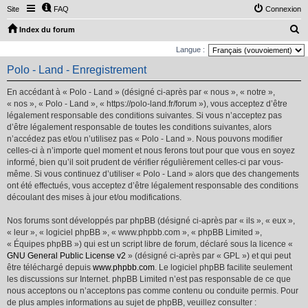
Site
FAQ
Connexion
R
Index du forum
e
Langue :
c
Polo - Land - Enregistrement
h
En accédant à « Polo - Land » (désigné ci-après par « nous », « notre »,
e
« nos », « Polo - Land », « https://polo-land.fr/forum »), vous acceptez d’être
r
légalement responsable des conditions suivantes. Si vous n’acceptez pas
d’être légalement responsable de toutes les conditions suivantes, alors
c
n’accédez pas et/ou n’utilisez pas « Polo - Land ». Nous pouvons modifier
h
celles-ci à n’importe quel moment et nous ferons tout pour que vous en soyez
e
informé, bien qu’il soit prudent de vérifier régulièrement celles-ci par vous-
même. Si vous continuez d’utiliser « Polo - Land » alors que des changements
r
ont été effectués, vous acceptez d’être légalement responsable des conditions
découlant des mises à jour et/ou modifications.
Nos forums sont développés par phpBB (désigné ci-après par « ils », « eux »,
« leur », « logiciel phpBB », « www.phpbb.com », « phpBB Limited »,
« Équipes phpBB ») qui est un script libre de forum, déclaré sous la licence «
GNU General Public License v2
» (désigné ci-après par « GPL ») et qui peut
être téléchargé depuis
www.phpbb.com
. Le logiciel phpBB facilite seulement
les discussions sur Internet. phpBB Limited n’est pas responsable de ce que
nous acceptons ou n’acceptons pas comme contenu ou conduite permis. Pour
de plus amples informations au sujet de phpBB, veuillez consulter :