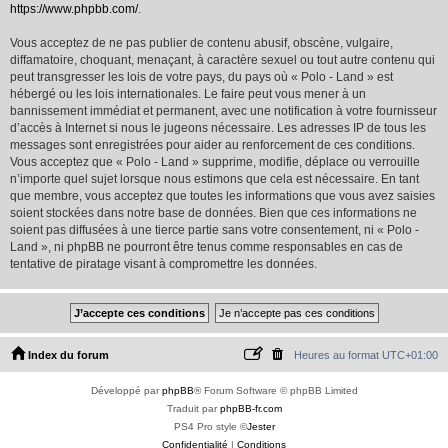
https://www.phpbb.com/
.
Vous acceptez de ne pas publier de contenu abusif, obscène, vulgaire,
diffamatoire, choquant, menaçant, à caractère sexuel ou tout autre contenu qui
peut transgresser les lois de votre pays, du pays où « Polo - Land » est
hébergé ou les lois internationales. Le faire peut vous mener à un
bannissement immédiat et permanent, avec une notification à votre fournisseur
d’accès à Internet si nous le jugeons nécessaire. Les adresses IP de tous les
messages sont enregistrées pour aider au renforcement de ces conditions.
Vous acceptez que « Polo - Land » supprime, modifie, déplace ou verrouille
n’importe quel sujet lorsque nous estimons que cela est nécessaire. En tant
que membre, vous acceptez que toutes les informations que vous avez saisies
soient stockées dans notre base de données. Bien que ces informations ne
soient pas diffusées à une tierce partie sans votre consentement, ni « Polo -
Land », ni phpBB ne pourront être tenus comme responsables en cas de
tentative de piratage visant à compromettre les données.
Index du forum
Heures au format
UTC+01:00
Développé par
phpBB
® Forum Software © phpBB Limited
Traduit par
phpBB-fr.com
PS4 Pro style ©
Jester
Confidentialité
|
Conditions