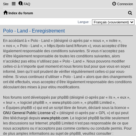
Site
FAQ
Connexion
R
Index du forum
e
Langue :
c
Polo - Land - Enregistrement
h
En accédant à « Polo - Land » (désigné ci-après par « nous », « notre »,
e
« nos », « Polo - Land », « https://polo-land.fr/forum »), vous acceptez d’être
r
légalement responsable des conditions suivantes. Si vous n’acceptez pas
d’être légalement responsable de toutes les conditions suivantes, alors
c
n’accédez pas et/ou n’utilisez pas « Polo - Land ». Nous pouvons modifier
h
celles-ci à n’importe quel moment et nous ferons tout pour que vous en soyez
e
informé, bien qu’il soit prudent de vérifier régulièrement celles-ci par vous-
même. Si vous continuez d’utiliser « Polo - Land » alors que des changements
r
ont été effectués, vous acceptez d’être légalement responsable des conditions
découlant des mises à jour et/ou modifications.
Nos forums sont développés par phpBB (désigné ci-après par « ils », « eux »,
« leur », « logiciel phpBB », « www.phpbb.com », « phpBB Limited »,
« Équipes phpBB ») qui est un script libre de forum, déclaré sous la licence «
GNU General Public License v2
» (désigné ci-après par « GPL ») et qui peut
être téléchargé depuis
www.phpbb.com
. Le logiciel phpBB facilite seulement
les discussions sur Internet. phpBB Limited n’est pas responsable de ce que
nous acceptons ou n’acceptons pas comme contenu ou conduite permis. Pour
de plus amples informations au sujet de phpBB, veuillez consulter :