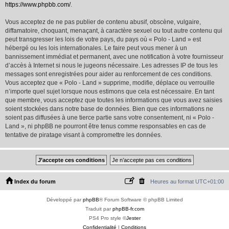
https://www.phpbb.com/
.
Vous acceptez de ne pas publier de contenu abusif, obscène, vulgaire,
diffamatoire, choquant, menaçant, à caractère sexuel ou tout autre contenu qui
peut transgresser les lois de votre pays, du pays où « Polo - Land » est
hébergé ou les lois internationales. Le faire peut vous mener à un
bannissement immédiat et permanent, avec une notification à votre fournisseur
d’accès à Internet si nous le jugeons nécessaire. Les adresses IP de tous les
messages sont enregistrées pour aider au renforcement de ces conditions.
Vous acceptez que « Polo - Land » supprime, modifie, déplace ou verrouille
n’importe quel sujet lorsque nous estimons que cela est nécessaire. En tant
que membre, vous acceptez que toutes les informations que vous avez saisies
soient stockées dans notre base de données. Bien que ces informations ne
soient pas diffusées à une tierce partie sans votre consentement, ni « Polo -
Land », ni phpBB ne pourront être tenus comme responsables en cas de
tentative de piratage visant à compromettre les données.
Index du forum
Heures au format
UTC+01:00
Développé par
phpBB
® Forum Software © phpBB Limited
Traduit par
phpBB-fr.com
PS4 Pro style ©
Jester
Confidentialité
|
Conditions