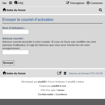
Site
FAQ
S’enregistrer
Connexion
R
Index du forum
e
Envoyer le courriel d’activation
c
h
Nom d’utilisateur :
e
r
Adresse courriel :
Adresse courriel associée à votre compte. Si vous ne l’avez pas modifiée via votre
c
panneau d’utilisateur, il s’agit de l’adresse que vous avez fournie lors de votre
enregistrement.
h
e
r
Index du forum
Heures au format
UTC+01:00
Développé par
phpBB
® Forum Software © phpBB Limited
Traduit par
phpBB-fr.com
PS4 Pro style ©
Jester
Confidentialité
|
Conditions