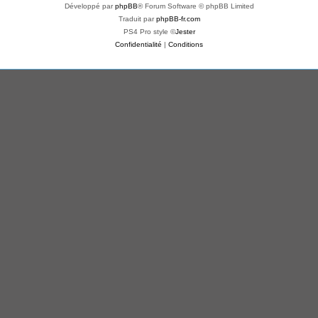
Développé par
phpBB
® Forum Software © phpBB Limited
Traduit par
phpBB-fr.com
PS4 Pro style ©
Jester
Confidentialité
|
Conditions