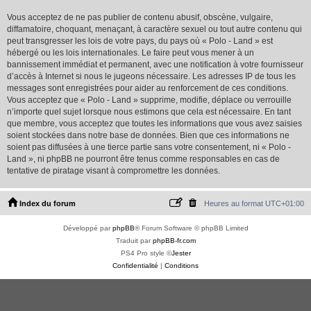
Vous acceptez de ne pas publier de contenu abusif, obscène, vulgaire,
diffamatoire, choquant, menaçant, à caractère sexuel ou tout autre contenu qui
peut transgresser les lois de votre pays, du pays où « Polo - Land » est
hébergé ou les lois internationales. Le faire peut vous mener à un
bannissement immédiat et permanent, avec une notification à votre fournisseur
d’accès à Internet si nous le jugeons nécessaire. Les adresses IP de tous les
messages sont enregistrées pour aider au renforcement de ces conditions.
Vous acceptez que « Polo - Land » supprime, modifie, déplace ou verrouille
n’importe quel sujet lorsque nous estimons que cela est nécessaire. En tant
que membre, vous acceptez que toutes les informations que vous avez saisies
soient stockées dans notre base de données. Bien que ces informations ne
soient pas diffusées à une tierce partie sans votre consentement, ni « Polo -
Land », ni phpBB ne pourront être tenus comme responsables en cas de
tentative de piratage visant à compromettre les données.
Index du forum
Heures au format
UTC+01:00
Développé par
phpBB
® Forum Software © phpBB Limited
Traduit par
phpBB-fr.com
PS4 Pro style ©
Jester
Confidentialité
|
Conditions