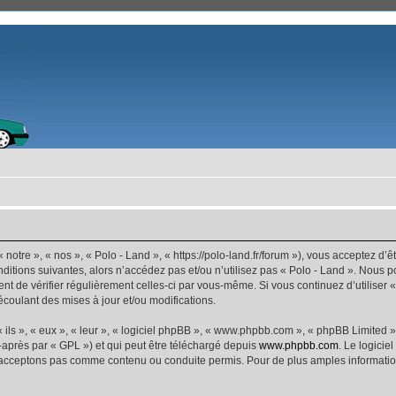
 notre », « nos », « Polo - Land », « https://polo-land.fr/forum »), vous acceptez d
ditions suivantes, alors n’accédez pas et/ou n’utilisez pas « Polo - Land ». Nous 
dent de vérifier régulièrement celles-ci par vous-même. Si vous continuez d’utiliser
coulant des mises à jour et/ou modifications.
ls », « eux », « leur », « logiciel phpBB », « www.phpbb.com », « phpBB Limited »,
-après par « GPL ») et qui peut être téléchargé depuis
www.phpbb.com
. Le logicie
acceptons pas comme contenu ou conduite permis. Pour de plus amples informations