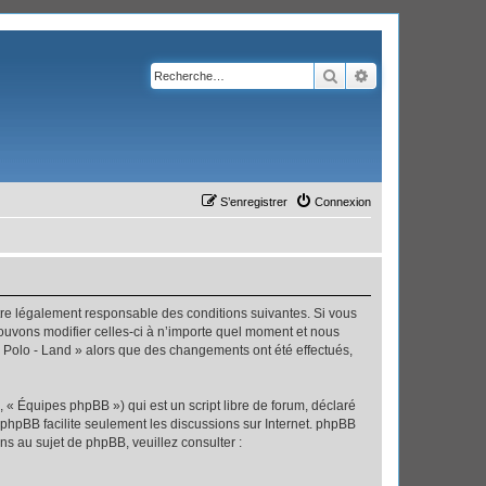
Rechercher
Recherche avanc
S’enregistrer
Connexion
’être légalement responsable des conditions suivantes. Si vous
pouvons modifier celles-ci à n’importe quel moment et nous
 « Polo - Land » alors que des changements ont été effectués,
 « Équipes phpBB ») qui est un script libre de forum, déclaré
l phpBB facilite seulement les discussions sur Internet. phpBB
 au sujet de phpBB, veuillez consulter :