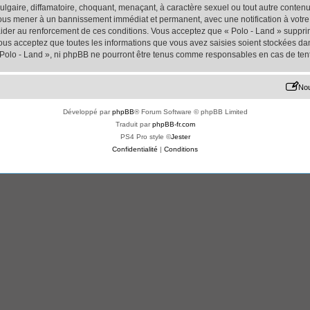
lgaire, diffamatoire, choquant, menaçant, à caractère sexuel ou tout autre contenu 
 vous mener à un bannissement immédiat et permanent, avec une notification à votre 
der au renforcement de ces conditions. Vous acceptez que « Polo - Land » supprime
us acceptez que toutes les informations que vous avez saisies soient stockées da
« Polo - Land », ni phpBB ne pourront être tenus comme responsables en cas de ten
Nou
Développé par
phpBB
® Forum Software © phpBB Limited
Traduit par
phpBB-fr.com
PS4 Pro style ©
Jester
Confidentialité
|
Conditions