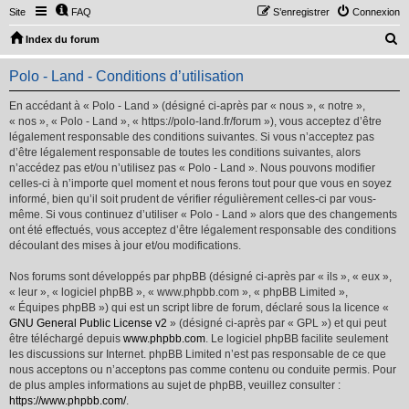
Site
FAQ
S’enregistrer
Connexion
R
Index du forum
e
Polo - Land - Conditions d’utilisation
c
h
En accédant à « Polo - Land » (désigné ci-après par « nous », « notre »,
« nos », « Polo - Land », « https://polo-land.fr/forum »), vous acceptez d’être
e
légalement responsable des conditions suivantes. Si vous n’acceptez pas
r
d’être légalement responsable de toutes les conditions suivantes, alors
n’accédez pas et/ou n’utilisez pas « Polo - Land ». Nous pouvons modifier
c
celles-ci à n’importe quel moment et nous ferons tout pour que vous en soyez
h
informé, bien qu’il soit prudent de vérifier régulièrement celles-ci par vous-
même. Si vous continuez d’utiliser « Polo - Land » alors que des changements
e
ont été effectués, vous acceptez d’être légalement responsable des conditions
r
découlant des mises à jour et/ou modifications.
Nos forums sont développés par phpBB (désigné ci-après par « ils », « eux »,
« leur », « logiciel phpBB », « www.phpbb.com », « phpBB Limited »,
« Équipes phpBB ») qui est un script libre de forum, déclaré sous la licence «
GNU General Public License v2
» (désigné ci-après par « GPL ») et qui peut
être téléchargé depuis
www.phpbb.com
. Le logiciel phpBB facilite seulement
les discussions sur Internet. phpBB Limited n’est pas responsable de ce que
nous acceptons ou n’acceptons pas comme contenu ou conduite permis. Pour
de plus amples informations au sujet de phpBB, veuillez consulter :
https://www.phpbb.com/
.