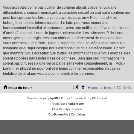
Vous acceptez de ne pas publier de contenu abusif, obscène, vulgaire,
diffamatoire, choquant, menaçant, à caractère sexuel ou tout autre contenu qui
peut transgresser les lois de votre pays, du pays où « Polo - Land » est
hébergé ou les lois internationales. Le faire peut vous mener à un
bannissement immédiat et permanent, avec une notification à votre fournisseur
d’accès à Internet si nous le jugeons nécessaire. Les adresses IP de tous les
messages sont enregistrées pour aider au renforcement de ces conditions.
Vous acceptez que « Polo - Land » supprime, modifie, déplace ou verrouille
n’importe quel sujet lorsque nous estimons que cela est nécessaire. En tant
que membre, vous acceptez que toutes les informations que vous avez saisies
soient stockées dans notre base de données. Bien que ces informations ne
soient pas diffusées à une tierce partie sans votre consentement, ni « Polo -
Land », ni phpBB ne pourront être tenus comme responsables en cas de
tentative de piratage visant à compromettre les données.
Index du forum
Heures au format
UTC+01:00
Développé par
phpBB
® Forum Software © phpBB Limited
Traduit par
phpBB-fr.com
PS4 Pro style ©
Jester
Confidentialité
|
Conditions