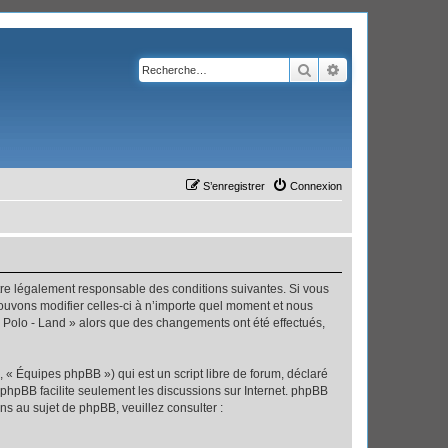
Rechercher
Recherche avanc
S’enregistrer
Connexion
’être légalement responsable des conditions suivantes. Si vous
pouvons modifier celles-ci à n’importe quel moment et nous
 « Polo - Land » alors que des changements ont été effectués,
 « Équipes phpBB ») qui est un script libre de forum, déclaré
l phpBB facilite seulement les discussions sur Internet. phpBB
 au sujet de phpBB, veuillez consulter :