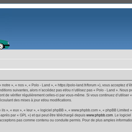
 notre », « nos », « Polo - Land », « https://polo-land.fr/forum »), vous acceptez d
ditions suivantes, alors n’accédez pas et/ou n’utilisez pas « Polo - Land ». Nous 
dent de vérifier régulièrement celles-ci par vous-même. Si vous continuez d’utiliser
coulant des mises à jour et/ou modifications.
ls », « eux », « leur », « logiciel phpBB », « www.phpbb.com », « phpBB Limited »,
-après par « GPL ») et qui peut être téléchargé depuis
www.phpbb.com
. Le logicie
acceptons pas comme contenu ou conduite permis. Pour de plus amples informations