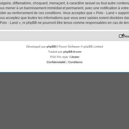
lgaire, diffamatoire, choquant, menaçant, à caractère sexuel ou tout autre contenu 
 vous mener à un bannissement immédiat et permanent, avec une notification à votre 
der au renforcement de ces conditions. Vous acceptez que « Polo - Land » supprime
us acceptez que toutes les informations que vous avez saisies soient stockées da
« Polo - Land », ni phpBB ne pourront être tenus comme responsables en cas de ten
Nou
Développé par
phpBB
® Forum Software © phpBB Limited
Traduit par
phpBB-fr.com
PS4 Pro style ©
Jester
Confidentialité
|
Conditions