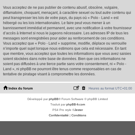
Vous acceptez de ne pas publier de contenu abusif, obscène, vulgaire,
diffamatoire, choquant, menaçant, à caractère sexuel ou tout autre contenu qui
peut transgresser les lois de votre pays, du pays où « Polo - Land » est
hébergé ou les lois internationales. Le faire peut vous mener à un
bannissement immédiat et permanent, avec une notification à votre fournisseur
d’accès à Internet si nous le jugeons nécessaire. Les adresses IP de tous les
messages sont enregistrées pour aider au renforcement de ces conditions.
Vous acceptez que « Polo - Land » supprime, modifie, déplace ou verrouille
n’importe quel sujet lorsque nous estimons que cela est nécessaire. En tant
que membre, vous acceptez que toutes les informations que vous avez saisies
soient stockées dans notre base de données. Bien que ces informations ne
soient pas diffusées à une tierce partie sans votre consentement, ni « Polo -
Land », ni phpBB ne pourront être tenus comme responsables en cas de
tentative de piratage visant à compromettre les données.
Index du forum
Heures au format
UTC+01:00
Développé par
phpBB
® Forum Software © phpBB Limited
Traduit par
phpBB-fr.com
PS4 Pro style ©
Jester
Confidentialité
|
Conditions