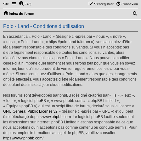
Site
FAQ
S’enregistrer
Connexion
R
Index du forum
e
Polo - Land - Conditions d’utilisation
c
h
En accédant à « Polo - Land » (désigné ci-après par « nous », « notre »,
« nos », « Polo - Land », « https://polo-land.fr/forum »), vous acceptez d’être
e
légalement responsable des conditions suivantes. Si vous n’acceptez pas
r
d’être légalement responsable de toutes les conditions suivantes, alors
n’accédez pas et/ou n’utilisez pas « Polo - Land ». Nous pouvons modifier
c
celles-ci à n’importe quel moment et nous ferons tout pour que vous en soyez
h
informé, bien qu’il soit prudent de vérifier régulièrement celles-ci par vous-
même. Si vous continuez d’utiliser « Polo - Land » alors que des changements
e
ont été effectués, vous acceptez d’être légalement responsable des conditions
r
découlant des mises à jour et/ou modifications.
Nos forums sont développés par phpBB (désigné ci-après par « ils », « eux »,
« leur », « logiciel phpBB », « www.phpbb.com », « phpBB Limited »,
« Équipes phpBB ») qui est un script libre de forum, déclaré sous la licence «
GNU General Public License v2
» (désigné ci-après par « GPL ») et qui peut
être téléchargé depuis
www.phpbb.com
. Le logiciel phpBB facilite seulement
les discussions sur Internet. phpBB Limited n’est pas responsable de ce que
nous acceptons ou n’acceptons pas comme contenu ou conduite permis. Pour
de plus amples informations au sujet de phpBB, veuillez consulter :
https://www.phpbb.com/
.