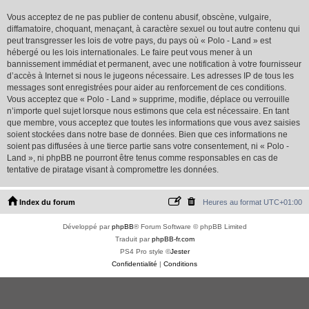
Vous acceptez de ne pas publier de contenu abusif, obscène, vulgaire,
diffamatoire, choquant, menaçant, à caractère sexuel ou tout autre contenu qui
peut transgresser les lois de votre pays, du pays où « Polo - Land » est
hébergé ou les lois internationales. Le faire peut vous mener à un
bannissement immédiat et permanent, avec une notification à votre fournisseur
d’accès à Internet si nous le jugeons nécessaire. Les adresses IP de tous les
messages sont enregistrées pour aider au renforcement de ces conditions.
Vous acceptez que « Polo - Land » supprime, modifie, déplace ou verrouille
n’importe quel sujet lorsque nous estimons que cela est nécessaire. En tant
que membre, vous acceptez que toutes les informations que vous avez saisies
soient stockées dans notre base de données. Bien que ces informations ne
soient pas diffusées à une tierce partie sans votre consentement, ni « Polo -
Land », ni phpBB ne pourront être tenus comme responsables en cas de
tentative de piratage visant à compromettre les données.
Index du forum
Heures au format
UTC+01:00
Développé par
phpBB
® Forum Software © phpBB Limited
Traduit par
phpBB-fr.com
PS4 Pro style ©
Jester
Confidentialité
|
Conditions