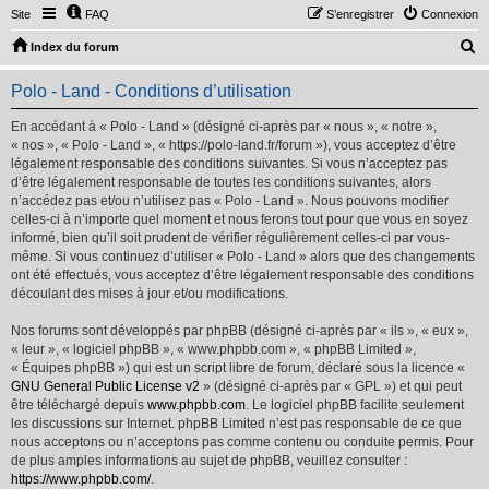
Site
FAQ
S’enregistrer
Connexion
R
Index du forum
e
Polo - Land - Conditions d’utilisation
c
h
En accédant à « Polo - Land » (désigné ci-après par « nous », « notre »,
« nos », « Polo - Land », « https://polo-land.fr/forum »), vous acceptez d’être
e
légalement responsable des conditions suivantes. Si vous n’acceptez pas
r
d’être légalement responsable de toutes les conditions suivantes, alors
n’accédez pas et/ou n’utilisez pas « Polo - Land ». Nous pouvons modifier
c
celles-ci à n’importe quel moment et nous ferons tout pour que vous en soyez
h
informé, bien qu’il soit prudent de vérifier régulièrement celles-ci par vous-
même. Si vous continuez d’utiliser « Polo - Land » alors que des changements
e
ont été effectués, vous acceptez d’être légalement responsable des conditions
r
découlant des mises à jour et/ou modifications.
Nos forums sont développés par phpBB (désigné ci-après par « ils », « eux »,
« leur », « logiciel phpBB », « www.phpbb.com », « phpBB Limited »,
« Équipes phpBB ») qui est un script libre de forum, déclaré sous la licence «
GNU General Public License v2
» (désigné ci-après par « GPL ») et qui peut
être téléchargé depuis
www.phpbb.com
. Le logiciel phpBB facilite seulement
les discussions sur Internet. phpBB Limited n’est pas responsable de ce que
nous acceptons ou n’acceptons pas comme contenu ou conduite permis. Pour
de plus amples informations au sujet de phpBB, veuillez consulter :
https://www.phpbb.com/
.