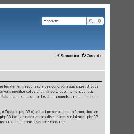
Rechercher
Recherche avanc
S’enregistrer
Connexion
’être légalement responsable des conditions suivantes. Si vous
pouvons modifier celles-ci à n’importe quel moment et nous
 « Polo - Land » alors que des changements ont été effectués,
 « Équipes phpBB ») qui est un script libre de forum, déclaré
l phpBB facilite seulement les discussions sur Internet. phpBB
 au sujet de phpBB, veuillez consulter :