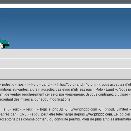
 notre », « nos », « Polo - Land », « https://polo-land.fr/forum »), vous acceptez d
ditions suivantes, alors n’accédez pas et/ou n’utilisez pas « Polo - Land ». Nous 
dent de vérifier régulièrement celles-ci par vous-même. Si vous continuez d’utiliser
coulant des mises à jour et/ou modifications.
ls », « eux », « leur », « logiciel phpBB », « www.phpbb.com », « phpBB Limited »,
-après par « GPL ») et qui peut être téléchargé depuis
www.phpbb.com
. Le logicie
acceptons pas comme contenu ou conduite permis. Pour de plus amples informations