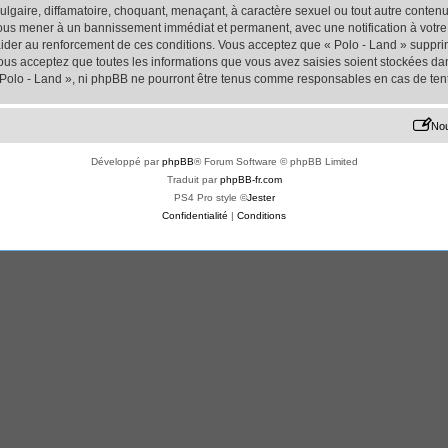
lgaire, diffamatoire, choquant, menaçant, à caractère sexuel ou tout autre contenu 
 vous mener à un bannissement immédiat et permanent, avec une notification à votre 
der au renforcement de ces conditions. Vous acceptez que « Polo - Land » supprime
us acceptez que toutes les informations que vous avez saisies soient stockées da
« Polo - Land », ni phpBB ne pourront être tenus comme responsables en cas de ten
Nou
Développé par
phpBB
® Forum Software © phpBB Limited
Traduit par
phpBB-fr.com
PS4 Pro style ©
Jester
Confidentialité
|
Conditions