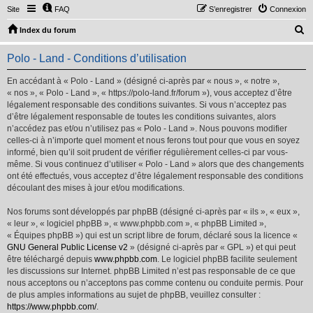
Site
FAQ
S’enregistrer
Connexion
R
Index du forum
e
Polo - Land - Conditions d’utilisation
c
h
En accédant à « Polo - Land » (désigné ci-après par « nous », « notre »,
« nos », « Polo - Land », « https://polo-land.fr/forum »), vous acceptez d’être
e
légalement responsable des conditions suivantes. Si vous n’acceptez pas
r
d’être légalement responsable de toutes les conditions suivantes, alors
n’accédez pas et/ou n’utilisez pas « Polo - Land ». Nous pouvons modifier
c
celles-ci à n’importe quel moment et nous ferons tout pour que vous en soyez
h
informé, bien qu’il soit prudent de vérifier régulièrement celles-ci par vous-
même. Si vous continuez d’utiliser « Polo - Land » alors que des changements
e
ont été effectués, vous acceptez d’être légalement responsable des conditions
r
découlant des mises à jour et/ou modifications.
Nos forums sont développés par phpBB (désigné ci-après par « ils », « eux »,
« leur », « logiciel phpBB », « www.phpbb.com », « phpBB Limited »,
« Équipes phpBB ») qui est un script libre de forum, déclaré sous la licence «
GNU General Public License v2
» (désigné ci-après par « GPL ») et qui peut
être téléchargé depuis
www.phpbb.com
. Le logiciel phpBB facilite seulement
les discussions sur Internet. phpBB Limited n’est pas responsable de ce que
nous acceptons ou n’acceptons pas comme contenu ou conduite permis. Pour
de plus amples informations au sujet de phpBB, veuillez consulter :
https://www.phpbb.com/
.