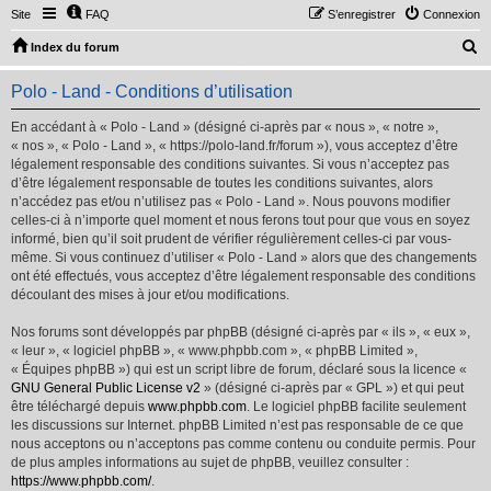
Site
FAQ
S’enregistrer
Connexion
R
Index du forum
e
Polo - Land - Conditions d’utilisation
c
h
En accédant à « Polo - Land » (désigné ci-après par « nous », « notre »,
« nos », « Polo - Land », « https://polo-land.fr/forum »), vous acceptez d’être
e
légalement responsable des conditions suivantes. Si vous n’acceptez pas
r
d’être légalement responsable de toutes les conditions suivantes, alors
n’accédez pas et/ou n’utilisez pas « Polo - Land ». Nous pouvons modifier
c
celles-ci à n’importe quel moment et nous ferons tout pour que vous en soyez
h
informé, bien qu’il soit prudent de vérifier régulièrement celles-ci par vous-
même. Si vous continuez d’utiliser « Polo - Land » alors que des changements
e
ont été effectués, vous acceptez d’être légalement responsable des conditions
r
découlant des mises à jour et/ou modifications.
Nos forums sont développés par phpBB (désigné ci-après par « ils », « eux »,
« leur », « logiciel phpBB », « www.phpbb.com », « phpBB Limited »,
« Équipes phpBB ») qui est un script libre de forum, déclaré sous la licence «
GNU General Public License v2
» (désigné ci-après par « GPL ») et qui peut
être téléchargé depuis
www.phpbb.com
. Le logiciel phpBB facilite seulement
les discussions sur Internet. phpBB Limited n’est pas responsable de ce que
nous acceptons ou n’acceptons pas comme contenu ou conduite permis. Pour
de plus amples informations au sujet de phpBB, veuillez consulter :
https://www.phpbb.com/
.