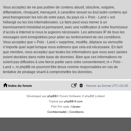
Vous acceptez de ne pas publier de contenu abusif, obscène, vulgaire,
diffamatoire, choquant, menaçant, à caractère sexuel ou tout autre contenu qui
peut transgresser les lois de votre pays, du pays où « Polo - Land » est
hébergé ou les lois internationales. Le faire peut vous mener à un
bannissement immédiat et permanent, avec une notification à votre fournisseur
d’accès à Internet si nous le jugeons nécessaire. Les adresses IP de tous les
messages sont enregistrées pour aider au renforcement de ces conditions.
Vous acceptez que « Polo - Land » supprime, modifie, déplace ou verrouille
n’importe quel sujet lorsque nous estimons que cela est nécessaire. En tant
que membre, vous acceptez que toutes les informations que vous avez saisies
soient stockées dans notre base de données. Bien que ces informations ne
soient pas diffusées à une tierce partie sans votre consentement, ni « Polo -
Land », ni phpBB ne pourront être tenus comme responsables en cas de
tentative de piratage visant à compromettre les données.
Index du forum
Heures au format
UTC+01:00
Développé par
phpBB
® Forum Software © phpBB Limited
Traduit par
phpBB-fr.com
PS4 Pro style ©
Jester
Confidentialité
|
Conditions