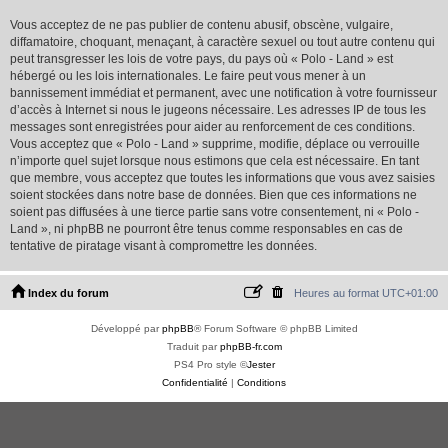
Vous acceptez de ne pas publier de contenu abusif, obscène, vulgaire,
diffamatoire, choquant, menaçant, à caractère sexuel ou tout autre contenu qui
peut transgresser les lois de votre pays, du pays où « Polo - Land » est
hébergé ou les lois internationales. Le faire peut vous mener à un
bannissement immédiat et permanent, avec une notification à votre fournisseur
d’accès à Internet si nous le jugeons nécessaire. Les adresses IP de tous les
messages sont enregistrées pour aider au renforcement de ces conditions.
Vous acceptez que « Polo - Land » supprime, modifie, déplace ou verrouille
n’importe quel sujet lorsque nous estimons que cela est nécessaire. En tant
que membre, vous acceptez que toutes les informations que vous avez saisies
soient stockées dans notre base de données. Bien que ces informations ne
soient pas diffusées à une tierce partie sans votre consentement, ni « Polo -
Land », ni phpBB ne pourront être tenus comme responsables en cas de
tentative de piratage visant à compromettre les données.
Index du forum
Heures au format
UTC+01:00
Développé par
phpBB
® Forum Software © phpBB Limited
Traduit par
phpBB-fr.com
PS4 Pro style ©
Jester
Confidentialité
|
Conditions