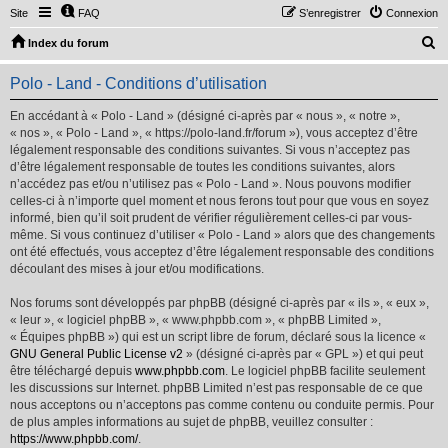
Site
FAQ
S’enregistrer
Connexion
R
Index du forum
e
Polo - Land - Conditions d’utilisation
c
h
En accédant à « Polo - Land » (désigné ci-après par « nous », « notre »,
« nos », « Polo - Land », « https://polo-land.fr/forum »), vous acceptez d’être
e
légalement responsable des conditions suivantes. Si vous n’acceptez pas
r
d’être légalement responsable de toutes les conditions suivantes, alors
n’accédez pas et/ou n’utilisez pas « Polo - Land ». Nous pouvons modifier
c
celles-ci à n’importe quel moment et nous ferons tout pour que vous en soyez
h
informé, bien qu’il soit prudent de vérifier régulièrement celles-ci par vous-
même. Si vous continuez d’utiliser « Polo - Land » alors que des changements
e
ont été effectués, vous acceptez d’être légalement responsable des conditions
r
découlant des mises à jour et/ou modifications.
Nos forums sont développés par phpBB (désigné ci-après par « ils », « eux »,
« leur », « logiciel phpBB », « www.phpbb.com », « phpBB Limited »,
« Équipes phpBB ») qui est un script libre de forum, déclaré sous la licence «
GNU General Public License v2
» (désigné ci-après par « GPL ») et qui peut
être téléchargé depuis
www.phpbb.com
. Le logiciel phpBB facilite seulement
les discussions sur Internet. phpBB Limited n’est pas responsable de ce que
nous acceptons ou n’acceptons pas comme contenu ou conduite permis. Pour
de plus amples informations au sujet de phpBB, veuillez consulter :
https://www.phpbb.com/
.