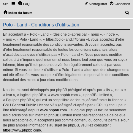
Site
FAQ
S’enregistrer
Connexion
R
Index du forum
e
Polo - Land - Conditions d’utilisation
c
h
En accédant à « Polo - Land » (désigné ci-après par « nous », « notre »,
« nos », « Polo - Land », « https://polo-land.fr/forum »), vous acceptez d’être
e
légalement responsable des conditions suivantes. Si vous n’acceptez pas
r
d’être légalement responsable de toutes les conditions suivantes, alors
n’accédez pas et/ou n’utilisez pas « Polo - Land ». Nous pouvons modifier
c
celles-ci à n’importe quel moment et nous ferons tout pour que vous en soyez
h
informé, bien qu’il soit prudent de vérifier régulièrement celles-ci par vous-
même. Si vous continuez d’utiliser « Polo - Land » alors que des changements
e
ont été effectués, vous acceptez d’être légalement responsable des conditions
r
découlant des mises à jour et/ou modifications.
Nos forums sont développés par phpBB (désigné ci-après par « ils », « eux »,
« leur », « logiciel phpBB », « www.phpbb.com », « phpBB Limited »,
« Équipes phpBB ») qui est un script libre de forum, déclaré sous la licence «
GNU General Public License v2
» (désigné ci-après par « GPL ») et qui peut
être téléchargé depuis
www.phpbb.com
. Le logiciel phpBB facilite seulement
les discussions sur Internet. phpBB Limited n’est pas responsable de ce que
nous acceptons ou n’acceptons pas comme contenu ou conduite permis. Pour
de plus amples informations au sujet de phpBB, veuillez consulter :
https://www.phpbb.com/
.