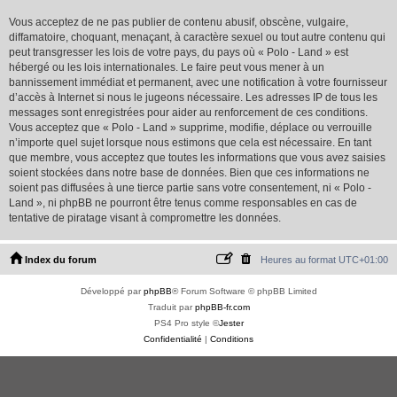
Vous acceptez de ne pas publier de contenu abusif, obscène, vulgaire,
diffamatoire, choquant, menaçant, à caractère sexuel ou tout autre contenu qui
peut transgresser les lois de votre pays, du pays où « Polo - Land » est
hébergé ou les lois internationales. Le faire peut vous mener à un
bannissement immédiat et permanent, avec une notification à votre fournisseur
d’accès à Internet si nous le jugeons nécessaire. Les adresses IP de tous les
messages sont enregistrées pour aider au renforcement de ces conditions.
Vous acceptez que « Polo - Land » supprime, modifie, déplace ou verrouille
n’importe quel sujet lorsque nous estimons que cela est nécessaire. En tant
que membre, vous acceptez que toutes les informations que vous avez saisies
soient stockées dans notre base de données. Bien que ces informations ne
soient pas diffusées à une tierce partie sans votre consentement, ni « Polo -
Land », ni phpBB ne pourront être tenus comme responsables en cas de
tentative de piratage visant à compromettre les données.
Index du forum
Heures au format
UTC+01:00
Développé par
phpBB
® Forum Software © phpBB Limited
Traduit par
phpBB-fr.com
PS4 Pro style ©
Jester
Confidentialité
|
Conditions