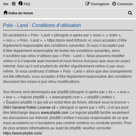
Site
FAQ
S’enregistrer
Connexion
R
Index du forum
e
Polo - Land - Conditions d’utilisation
c
h
En accédant à « Polo - Land » (désigné ci-après par « nous », « notre »,
« nos », « Polo - Land », « https://polo-land.fr/forum »), vous acceptez d’être
e
légalement responsable des conditions suivantes. Si vous n’acceptez pas
r
d’être légalement responsable de toutes les conditions suivantes, alors
n’accédez pas et/ou n’utilisez pas « Polo - Land ». Nous pouvons modifier
c
celles-ci à n’importe quel moment et nous ferons tout pour que vous en soyez
h
informé, bien qu’il soit prudent de vérifier régulièrement celles-ci par vous-
même. Si vous continuez d’utiliser « Polo - Land » alors que des changements
e
ont été effectués, vous acceptez d’être légalement responsable des conditions
r
découlant des mises à jour et/ou modifications.
Nos forums sont développés par phpBB (désigné ci-après par « ils », « eux »,
« leur », « logiciel phpBB », « www.phpbb.com », « phpBB Limited »,
« Équipes phpBB ») qui est un script libre de forum, déclaré sous la licence «
GNU General Public License v2
» (désigné ci-après par « GPL ») et qui peut
être téléchargé depuis
www.phpbb.com
. Le logiciel phpBB facilite seulement
les discussions sur Internet. phpBB Limited n’est pas responsable de ce que
nous acceptons ou n’acceptons pas comme contenu ou conduite permis. Pour
de plus amples informations au sujet de phpBB, veuillez consulter :
https://www.phpbb.com/
.