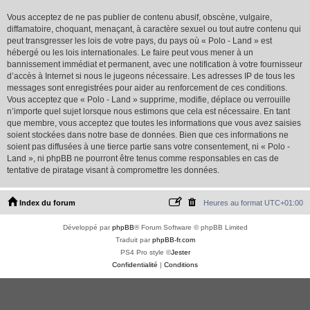
Vous acceptez de ne pas publier de contenu abusif, obscène, vulgaire,
diffamatoire, choquant, menaçant, à caractère sexuel ou tout autre contenu qui
peut transgresser les lois de votre pays, du pays où « Polo - Land » est
hébergé ou les lois internationales. Le faire peut vous mener à un
bannissement immédiat et permanent, avec une notification à votre fournisseur
d’accès à Internet si nous le jugeons nécessaire. Les adresses IP de tous les
messages sont enregistrées pour aider au renforcement de ces conditions.
Vous acceptez que « Polo - Land » supprime, modifie, déplace ou verrouille
n’importe quel sujet lorsque nous estimons que cela est nécessaire. En tant
que membre, vous acceptez que toutes les informations que vous avez saisies
soient stockées dans notre base de données. Bien que ces informations ne
soient pas diffusées à une tierce partie sans votre consentement, ni « Polo -
Land », ni phpBB ne pourront être tenus comme responsables en cas de
tentative de piratage visant à compromettre les données.
Index du forum
Heures au format
UTC+01:00
Développé par
phpBB
® Forum Software © phpBB Limited
Traduit par
phpBB-fr.com
PS4 Pro style ©
Jester
Confidentialité
|
Conditions