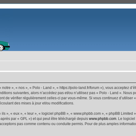
 notre », « nos », « Polo - Land », « https://polo-land.fr/forum »), vous acceptez d
ditions suivantes, alors n’accédez pas et/ou n’utilisez pas « Polo - Land ». Nous 
dent de vérifier régulièrement celles-ci par vous-même. Si vous continuez d’utiliser
coulant des mises à jour et/ou modifications.
ls », « eux », « leur », « logiciel phpBB », « www.phpbb.com », « phpBB Limited »,
-après par « GPL ») et qui peut être téléchargé depuis
www.phpbb.com
. Le logicie
acceptons pas comme contenu ou conduite permis. Pour de plus amples informations