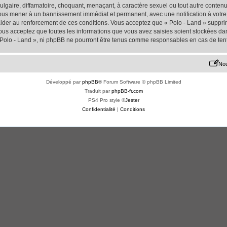
lgaire, diffamatoire, choquant, menaçant, à caractère sexuel ou tout autre contenu 
 vous mener à un bannissement immédiat et permanent, avec une notification à votre 
der au renforcement de ces conditions. Vous acceptez que « Polo - Land » supprime
us acceptez que toutes les informations que vous avez saisies soient stockées da
« Polo - Land », ni phpBB ne pourront être tenus comme responsables en cas de ten
Nou
Développé par
phpBB
® Forum Software © phpBB Limited
Traduit par
phpBB-fr.com
PS4 Pro style ©
Jester
Confidentialité
|
Conditions