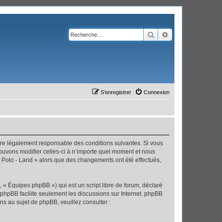
Rechercher
Recherche avanc
S’enregistrer
Connexion
’être légalement responsable des conditions suivantes. Si vous
pouvons modifier celles-ci à n’importe quel moment et nous
 « Polo - Land » alors que des changements ont été effectués,
 « Équipes phpBB ») qui est un script libre de forum, déclaré
l phpBB facilite seulement les discussions sur Internet. phpBB
 au sujet de phpBB, veuillez consulter :