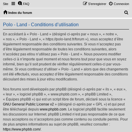
Site
FAQ
S’enregistrer
Connexion
R
Index du forum
e
Polo - Land - Conditions d’utilisation
c
h
En accédant à « Polo - Land » (désigné ci-après par « nous », « notre »,
« nos », « Polo - Land », « https://polo-land.fr/forum »), vous acceptez d’être
e
légalement responsable des conditions suivantes. Si vous n’acceptez pas
r
d’être légalement responsable de toutes les conditions suivantes, alors
n’accédez pas et/ou n’utilisez pas « Polo - Land ». Nous pouvons modifier
c
celles-ci à n’importe quel moment et nous ferons tout pour que vous en soyez
h
informé, bien qu’il soit prudent de vérifier régulièrement celles-ci par vous-
même. Si vous continuez d’utiliser « Polo - Land » alors que des changements
e
ont été effectués, vous acceptez d’être légalement responsable des conditions
r
découlant des mises à jour et/ou modifications.
Nos forums sont développés par phpBB (désigné ci-après par « ils », « eux »,
« leur », « logiciel phpBB », « www.phpbb.com », « phpBB Limited »,
« Équipes phpBB ») qui est un script libre de forum, déclaré sous la licence «
GNU General Public License v2
» (désigné ci-après par « GPL ») et qui peut
être téléchargé depuis
www.phpbb.com
. Le logiciel phpBB facilite seulement
les discussions sur Internet. phpBB Limited n’est pas responsable de ce que
nous acceptons ou n’acceptons pas comme contenu ou conduite permis. Pour
de plus amples informations au sujet de phpBB, veuillez consulter :
https://www.phpbb.com/
.