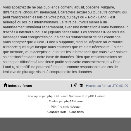
Vous acceptez de ne pas publier de contenu abusif, obscène, vulgaire,
diffamatoire, choquant, menaçant, à caractère sexuel ou tout autre contenu qui
peut transgresser les lois de votre pays, du pays où « Polo - Land » est
hébergé ou les lois internationales. Le faire peut vous mener à un
bannissement immédiat et permanent, avec une notification à votre fournisseur
d’accès à Internet si nous le jugeons nécessaire. Les adresses IP de tous les
messages sont enregistrées pour aider au renforcement de ces conditions.
Vous acceptez que « Polo - Land » supprime, modifie, déplace ou verrouille
n’importe quel sujet lorsque nous estimons que cela est nécessaire. En tant
que membre, vous acceptez que toutes les informations que vous avez saisies
soient stockées dans notre base de données. Bien que ces informations ne
soient pas diffusées à une tierce partie sans votre consentement, ni « Polo -
Land », ni phpBB ne pourront être tenus comme responsables en cas de
tentative de piratage visant à compromettre les données.
Index du forum
Heures au format
UTC+01:00
Développé par
phpBB
® Forum Software © phpBB Limited
Traduit par
phpBB-fr.com
PS4 Pro style ©
Jester
Confidentialité
|
Conditions