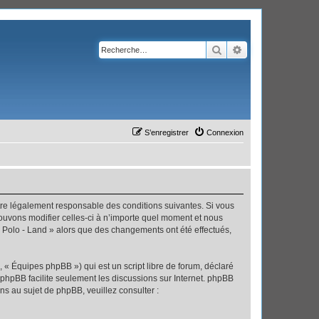
Rechercher
Recherche avanc
S’enregistrer
Connexion
’être légalement responsable des conditions suivantes. Si vous
pouvons modifier celles-ci à n’importe quel moment et nous
 « Polo - Land » alors que des changements ont été effectués,
 « Équipes phpBB ») qui est un script libre de forum, déclaré
l phpBB facilite seulement les discussions sur Internet. phpBB
 au sujet de phpBB, veuillez consulter :