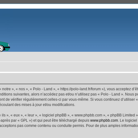
 notre », « nos », « Polo - Land », « https://polo-land.fr/forum »), vous acceptez d
ditions suivantes, alors n’accédez pas et/ou n’utilisez pas « Polo - Land ». Nous 
dent de vérifier régulièrement celles-ci par vous-même. Si vous continuez d’utiliser
coulant des mises à jour et/ou modifications.
ls », « eux », « leur », « logiciel phpBB », « www.phpbb.com », « phpBB Limited »,
-après par « GPL ») et qui peut être téléchargé depuis
www.phpbb.com
. Le logicie
acceptons pas comme contenu ou conduite permis. Pour de plus amples informations