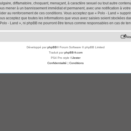
lgaire, diffamatoire, choquant, menaçant, à caractère sexuel ou tout autre contenu 
 vous mener à un bannissement immédiat et permanent, avec une notification à votre 
der au renforcement de ces conditions. Vous acceptez que « Polo - Land » supprime
us acceptez que toutes les informations que vous avez saisies soient stockées da
« Polo - Land », ni phpBB ne pourront être tenus comme responsables en cas de ten
Nou
Développé par
phpBB
® Forum Software © phpBB Limited
Traduit par
phpBB-fr.com
PS4 Pro style ©
Jester
Confidentialité
|
Conditions