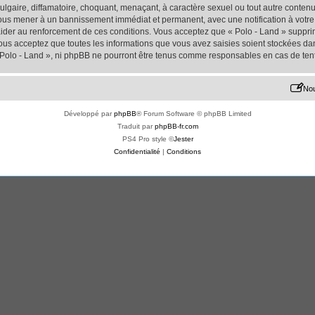
lgaire, diffamatoire, choquant, menaçant, à caractère sexuel ou tout autre contenu 
 vous mener à un bannissement immédiat et permanent, avec une notification à votre 
der au renforcement de ces conditions. Vous acceptez que « Polo - Land » supprime
us acceptez que toutes les informations que vous avez saisies soient stockées da
« Polo - Land », ni phpBB ne pourront être tenus comme responsables en cas de ten
Nou
Développé par
phpBB
® Forum Software © phpBB Limited
Traduit par
phpBB-fr.com
PS4 Pro style ©
Jester
Confidentialité
|
Conditions