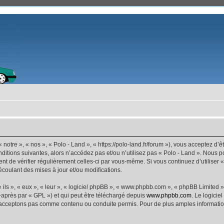
 notre », « nos », « Polo - Land », « https://polo-land.fr/forum »), vous acceptez d
ditions suivantes, alors n’accédez pas et/ou n’utilisez pas « Polo - Land ». Nous 
dent de vérifier régulièrement celles-ci par vous-même. Si vous continuez d’utiliser
coulant des mises à jour et/ou modifications.
ls », « eux », « leur », « logiciel phpBB », « www.phpbb.com », « phpBB Limited »,
-après par « GPL ») et qui peut être téléchargé depuis
www.phpbb.com
. Le logicie
acceptons pas comme contenu ou conduite permis. Pour de plus amples informations