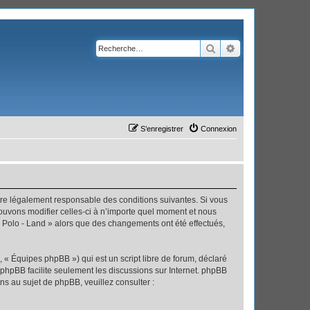
Rechercher
Recherche avanc
S’enregistrer
Connexion
’être légalement responsable des conditions suivantes. Si vous
pouvons modifier celles-ci à n’importe quel moment et nous
 « Polo - Land » alors que des changements ont été effectués,
 « Équipes phpBB ») qui est un script libre de forum, déclaré
l phpBB facilite seulement les discussions sur Internet. phpBB
 au sujet de phpBB, veuillez consulter :